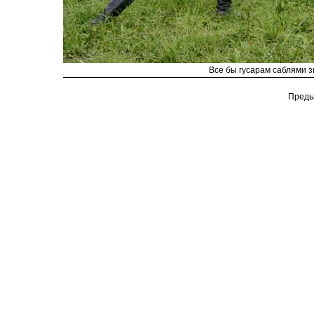
Все бы гусарам саблями зв
Преды