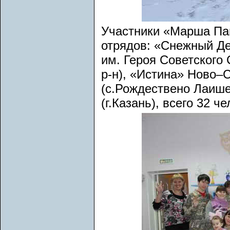
Участники «Марша Пам
отрядов: «Снежный Де
им. Героя Советского
р-н), «Истина» Ново–С
(с.Рождествено Лаише
(г.Казань), всего 32 ч