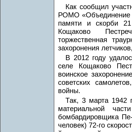
Как сообщил участ
РОМО «Объединение «
памяти и скорби 2
Кощаково Пестреч
торжественная трау
захоронения летчиков
В 2012 году удало
селе Кощаково Пест
воинское захоронени
советских самолето
войны.
Так, 3 марта 1942
материальной част
бомбардировщика Пе-2
человек) 72-го скорос