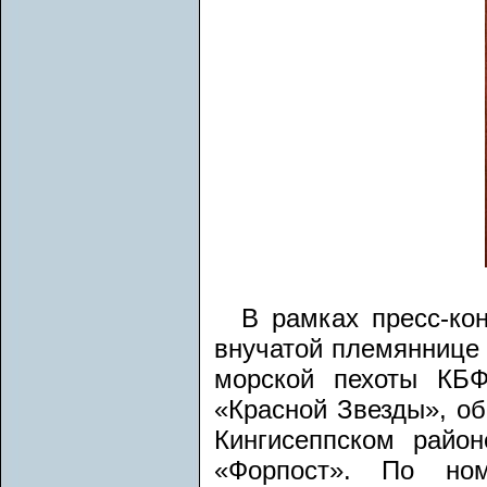
В рамках пресс-ко
внучатой племяннице 
морской пехоты КБФ
«Красной Звезды», об
Кингисеппском райо
«Форпост». По ном