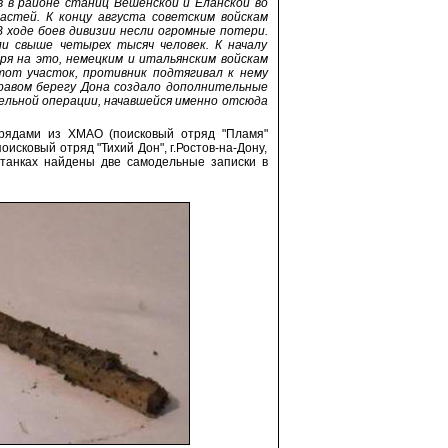
в в районе станиц Вёшенской и Еланской во
астей. К концу августа советским войскам
 ходе боев дивизии несли огромные потери.
и свыше четырех тысяч человек. К началу
я на это, немецким и итальянским войскам
тот участок, противник подтягивал к нему
правом берегу Дона создало дополнительные
ельной операции, начавшейся именно отсюда
трядами из ХМАО (поисковый отряд "Пламя"
исковый отряд "Тихий Дон", г.Ростов-на-Дону,
станках найдены две самодельные записки в