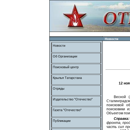
Новости
Новости
Об Организации
Поисковый центр
Крылья Татарстана
12 ноя
Отряды
Весной (
Издательство "Отечество"
Сталинградс
поисковой об
поисковики и
Газета "Отечество"
Объектом пои
Справка:
Публикации
фронта, прод
часть сил пр