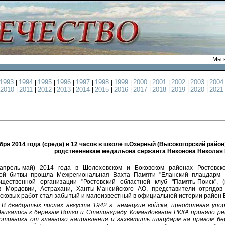
Мы в
1993
1994
1995
1996
1997
1998
1999
2000
2001
2002
2003
200
|
|
|
|
|
|
|
|
|
|
|
2010
2011
2012
2013
2014
2015
2016
2017
2018
2019
2020
202
|
|
|
|
|
|
|
|
|
|
|
бря 2014 года (среда) в 12 часов в школе п.Озерный (Высокогорский райо
родственникам медальона сержанта Никонова Николая
апрель-май) 2014 года в Шолоховском и Боковском районах Ростовс
кой битвы прошла Межрегиональная Вахта Памяти "Еланский плацдарм -
щественной организации "Ростовский областной клуб "Память-Поиск", (
з Мордовии, Астрахани, Ханты-Мансийского АО, представители отрядов 
сковых работ стал забытый и малоизвестный в официальной истории район 
В двадцатых числах августа 1942 г. немецкие войска, преодолевая упо
вигались к берегам Волги и Сталинграду. Командование РККА приняло р
отивника от главного направления и захватить плацдарм на правом бе