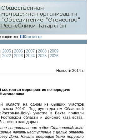
Контакте
 соцсетях:
4
2005
2006
2007
2008
2009
|
|
|
|
|
1
2022
2023
2024
2025
2026
|
|
|
|
|
Новости 2014 г.
н) состоится мероприятие по передаче
 Николаевича
кой области на одном из бывших участков
 весна 2014". Под руководством Областной
г.Ростов-на-Дону) участие в Вахте приняли
Ростовской области и донского казачества.
Еланского плацдарма.
рное сопротивление войск Сталинградского
ешение начать наступление с целью отвлечь
регу Дона. Начать операцию было поручено