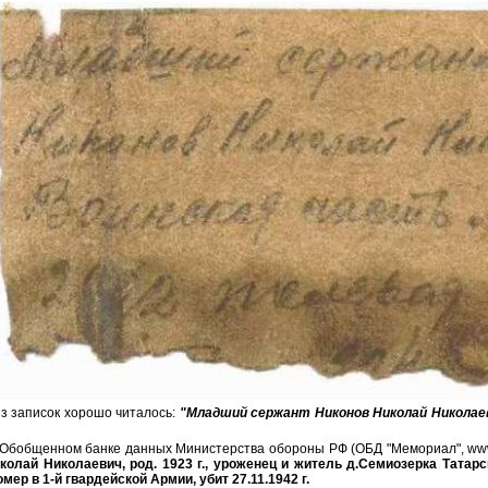
из записок хорошо читалось:
"Младший сержант Никонов Николай Николаев
 Обобщенном банке данных Министерства обороны РФ (ОБД "Мемориал", www.
лай Николаевич, род. 1923 г., уроженец и житель д.Семиозерка Татарс
ер в 1-й гвардейской Армии, убит 27.11.1942 г.