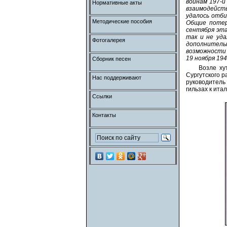
воинам 197-й
Нормативные акты
взаимодейст
удалось отби
Методические пособия
Общие потер
сентября эта
так и не уд
Фотогалерея
дополнительн
возможности 
19 ноября 19
Сборник песен
Возле ху
Сургутского р
Нас поддерживают
руководитель
гильзах к ита
Ссылки
Контакты