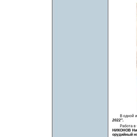
В одной 
2022".
Работа в
НИКОНОВ Нико
орудийный ном