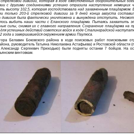
 стрелковой дивизии, которая в ходе ожесточённых оборонительных боё
вии с другими соединениями успешно отразила наступление немецких ч
ть высоту 102,5, которая господствовала над захваченным плацдармом. В
и только 203-й стрелковой дивизии за 9 дней конца августа составил
 дивизия была фактически уничтожена и вынуждена отступить. Несмотр
алось выбить наши части с Еланского плацдарма. Пытаясь захватить э
ые силы, снимая их с главного направления. Сохранение плацдарма на 
для успешных действий советских войск в ходе Сталинградской наступат
42 года и завершившейся окружением армии Паулюса.
тора Белавин Боковского района в ходе поисковых работ поисковыми о
айона, руководитель Татьяна Николаевна Астафьева) и Ростовской области (по
 Александр Сергеевич Приходько) были подняты останки 7 бойцов. На о
льянским винтовкам.