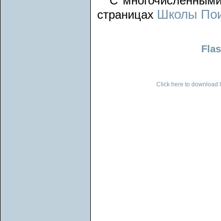
С многочисленными
Школы Пои
страницах
Flas
Click here to download l