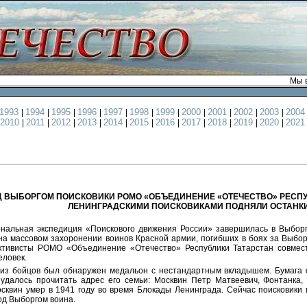
Мы в
1993
1994
1995
1996
1997
1998
1999
2000
2001
2002
2003
200
|
|
|
|
|
|
|
|
|
|
|
2010
2011
2012
2013
2014
2015
2016
2017
2018
2019
2020
202
|
|
|
|
|
|
|
|
|
|
|
 ВЫБОРГОМ ПОИСКОВИКИ РОМО «ОБЪЕДИНЕНИЕ «ОТЕЧЕСТВО» РЕСПУ
ЛЕНИНГРАДСКИМИ ПОИСКОВИКАМИ ПОДНЯЛИ ОСТАНКИ
нальная экспедиция «Поискового движения России» завершилась в Выборг
на массовом захоронении воинов Красной армии, погибших в боях за Выборг 
ктивисты РОМО «Объединение «Отечество» Республики Татарстан совмест
еловек.
 из бойцов был обнаружен медальон с нестандартным вкладышем. Бумага 
 удалось прочитать адрес его семьи: Москвин Петр Матвеевич, Фонтанка, 
сквин умер в 1941 году во время Блокады Ленинграда. Сейчас поисковики
од Выборгом воина.