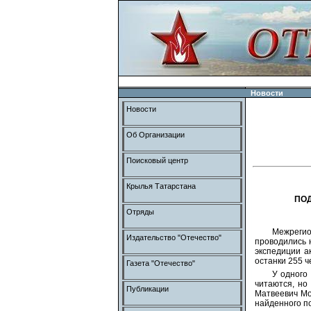
Новости
Новости
Об Организации
Поисковый центр
Крылья Татарстана
ПОД
Отряды
Межрегио
Издательство "Отечество"
проводились 
экспедиции а
останки 255 ч
Газета "Отечество"
У одного
читаются, но
Публикации
Матвеевич Мо
найденного п