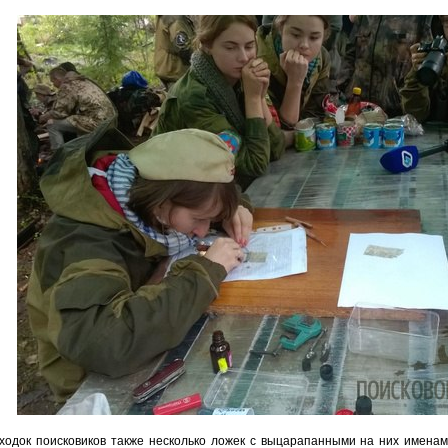
ходок поисковиков также несколько ложек с выцарапанными на них именам