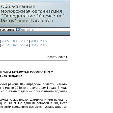
Контакте
 соцсетях:
4
2005
2006
2007
2008
2009
|
|
|
|
|
1
2022
2023
2024
2025
2026
|
|
|
|
|
Новости 2016 г.
БЛИКИ ТАТАРСТАН СОВМЕСТНО С
 255 ЧЕЛОВЕК
ском районе Ленинградской области. Работы
в марте 1940-го и августе 1941 года. В ходе
но с ленинградскими поисковиками подняли
сохранилась плохо, фамилия и имя воина не
д. 28 кв. 9. По данным домовой книги, Петр
 по этим сведениям пытаются установить имя