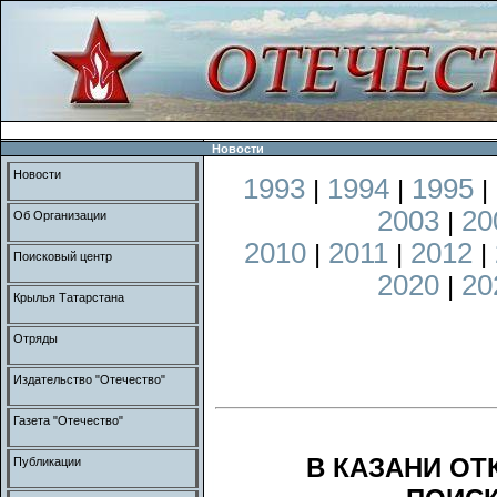
Новости
Новости
1993
1994
1995
|
|
|
2003
20
|
Об Организации
2010
2011
2012
|
|
|
Поисковый центр
2020
20
|
Крылья Татарстана
Отряды
Издательство "Отечество"
Газета "Отечество"
В КАЗАНИ О
Публикации