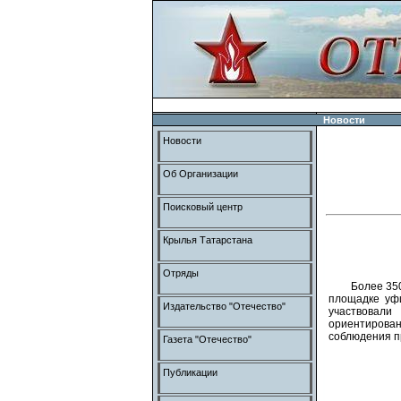
Новости
Новости
Об Организации
Поисковый центр
Крылья Татарстана
Отряды
Более 35
площадке уфи
Издательство "Отечество"
участвовали
ориентирова
соблюдения п
Газета "Отечество"
Публикации