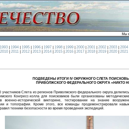
Мы в
1993
1994
1995
1996
1997
1998
1999
2000
2001
2002
2003
200
|
|
|
|
|
|
|
|
|
|
|
2010
2011
2012
2013
2014
2015
2016
2017
2018
2019
2020
202
|
|
|
|
|
|
|
|
|
|
|
ПОДВЕДЕНЫ ИТОГИ IV ОКРУЖНОГО СЛЕТА ПОИСКОВ
ПРИВОЛЖСКОГО ФЕДЕРАЛЬНОГО ОКРУГА «НИКТО Н
0 участников Слета из регионов Приволжского федерального округа делилис
мского Конгресс-холла для поисковиков были организованы методические
 в военно-исторической викторине, тестировании на знание вооружен
нии и топографии. Кроме этого, все команды продемонстрировали навы
равил техники безопасности во время проведения экспедиций.