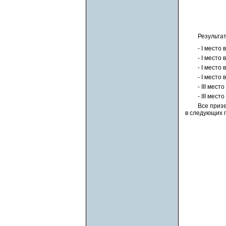
Результа
- I место
- I место
- I место
- I место
- III мес
- III мес
Все приз
в следующих 