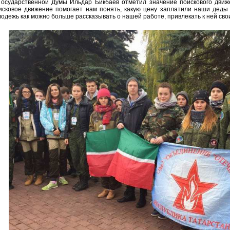
Государственной Думы Ильдар Бикбаев отметил значение поискового движ
исковое движение помогает нам понять, какую цену заплатили наши деды
одежь как можно больше рассказывать о нашей работе, привлекать к ней сво