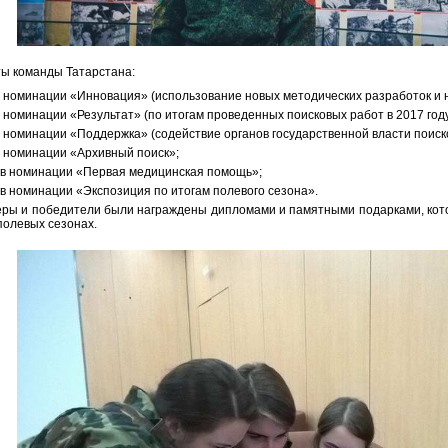
ты команды Татарстана:
 в номинации «Инновация» (использование новых методических разработок и
 в номинации «Результат» (по итогам проведенных поисковых работ в 2017 году
 в номинации «Поддержка» (содействие органов государственной власти поис
 в номинации «Архивный поиск»;
то в номинации «Первая медицинская помощь»;
то в номинации «Экспозиция по итогам полевого сезона».
еры и победители были награждены дипломами и памятными подарками, кото
полевых сезонах.