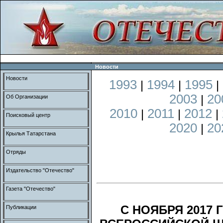
Новости
Новости
1993
1994
1995
|
|
|
2003
20
|
Об Организации
2010
2011
2012
|
|
|
Поисковый центр
2020
20
|
Крылья Татарстана
Отряды
Издательство "Отечество"
Газета "Отечество"
С НОЯБРЯ 2017
Публикации