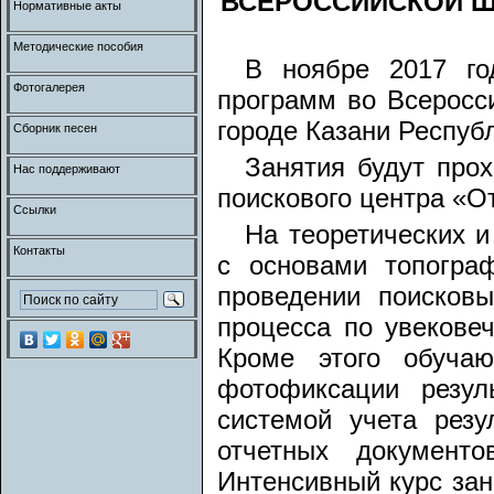
ВСЕРОССИЙСКОЙ Ш
Нормативные акты
Методические пособия
В ноябре 2017 го
Фотогалерея
программ во Всеросс
городе Казани Респуб
Сборник песен
Занятия будут про
Нас поддерживают
поискового центра «О
Ссылки
На теоретических и
Контакты
с основами топограф
проведении поисковы
процесса по увекове
Кроме этого обуча
фотофиксации резул
системой учета резу
отчетных документ
Интенсивный курс зан