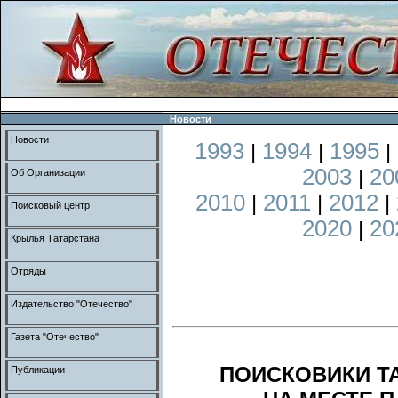
Новости
Новости
1993
1994
1995
|
|
|
2003
20
|
Об Организации
2010
2011
2012
|
|
|
Поисковый центр
2020
20
|
Крылья Татарстана
Отряды
Издательство "Отечество"
Газета "Отечество"
ПОИСКОВИКИ Т
Публикации