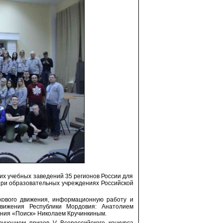
их учебных заведений 35 регионов России для
при образовательных учреждениях Российской
скового движения, информационную работу и
движения Республики Мордовия: Анатолием
ения «Поиск» Николаем Кручинкиным.
учением призов V Всероссийского конкурса