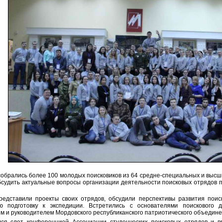
собрались более 100 молодых поисковиков из 64 средне-специальных и высш
обсудить актуальные вопросы организации деятельности поисковых отрядов 
редставили проекты своих отрядов, обсудили перспективы развития пои
ую подготовку к экспедиции. Встретились с основателями поискового 
м и руководителем Мордовского республиканского патриотического объедин
ся слет конференцией Ассоциации студенческих поисковых отрядов и вр