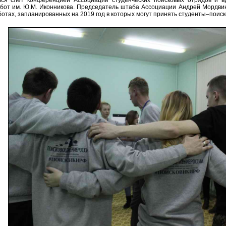
абот им. Ю.М. Иконникова. Председатель штаба Ассоциации Андрей Мордвин
отах, запланированных на 2019 год в которых могут принять студенты–поиск