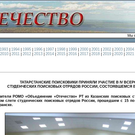
Мы в
1993
1994
1995
1996
1997
1998
1999
2000
2001
2002
2003
200
|
|
|
|
|
|
|
|
|
|
|
2010
2011
2012
2013
2014
2015
2016
2017
2018
2019
2020
202
|
|
|
|
|
|
|
|
|
|
|
ТАТАРСТАНСКИЕ ПОИСКОВИКИ ПРИНЯЛИ УЧАСТИЕ В IV ВСЕ
СТУДЕНЧЕСКИХ ПОИСКОВЫХ ОТРЯДОВ РОССИИ, СОСТОЯВШЕМСЯ 
ители РОМО «Объединение «Отечество» РТ из Казанских поисковых ст
ом слете студенческих поисковых отрядов России, прошедшем с 15 по 
ранске.