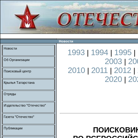
Новости
Новости
1993
1994
1995
|
|
|
2003
20
|
Об Организации
2010
2011
2012
|
|
|
Поисковый центр
2020
20
|
Крылья Татарстана
Отряды
Издательство "Отечество"
Газета "Отечество"
ПОИСКОВИК
Публикации