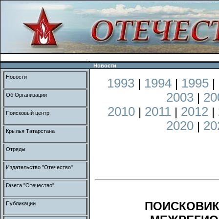
Новости
Новости
1993
1994
1995
|
|
|
2003
20
|
Об Организации
2010
2011
2012
|
|
|
Поисковый центр
2020
20
|
Крылья Татарстана
Отряды
Издательство "Отечество"
Газета "Отечество"
ПОИСКОВИК
Публикации