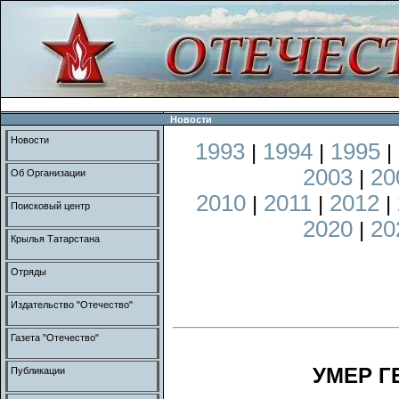
Новости
Новости
1993
1994
1995
|
|
|
2003
20
|
Об Организации
2010
2011
2012
|
|
|
Поисковый центр
2020
20
|
Крылья Татарстана
Отряды
Издательство "Отечество"
Газета "Отечество"
УМЕР Г
Публикации