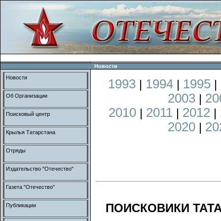
Новости
Новости
1993
1994
1995
|
|
|
2003
20
|
Об Организации
2010
2011
2012
|
|
|
Поисковый центр
2020
20
|
Крылья Татарстана
Отряды
Издательство "Отечество"
Газета "Отечество"
ПОИСКОВИКИ ТАТ
Публикации