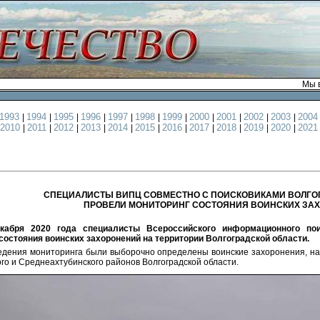
Мы в
1993
1994
1995
1996
1997
1998
1999
2000
2001
2002
2003
200
|
|
|
|
|
|
|
|
|
|
|
2010
2011
2012
2013
2014
2015
2016
2017
2018
2019
2020
202
|
|
|
|
|
|
|
|
|
|
|
СПЕЦИАЛИСТЫ ВИПЦ СОВМЕСТНО С ПОИСКОВИКАМИ ВОЛГО
ПРОВЕЛИ МОНИТОРИНГ СОСТОЯНИЯ ВОИНСКИХ ЗА
екабря 2020 года специалисты Всероссийского информационного по
состояния воинских захоронений на территории Волгоградской области.
едения мониторинга были выборочно определены воинские захоронения, на
го и Среднеахтубинского районов Волгоградской области.