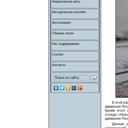
Нормативные акты
Методические пособия
Фотогалерея
Сборник песен
Нас поддерживают
Ссылки
Контакты
В этой р
движения Рос
Кроме этого 
отряда «Уран
движения Рос
Данная р