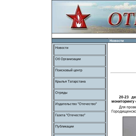
Новости
Новости
Об Организации
Поисковый центр
Крылья Татарстана
Отряды
20-23 д
мониторингу 
Издательство "Отечество"
Для пров
Городищенско
Газета "Отечество"
Публикации