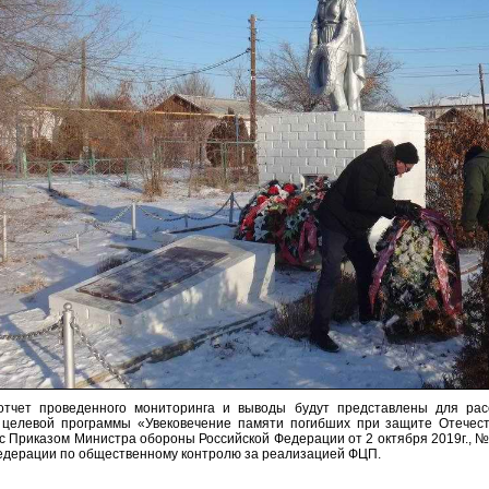
тчет проведенного мониторинга и выводы будут представлены для рас
целевой программы «Увековечение памяти погибших при защите Отечест
 с Приказом Министра обороны Российской Федерации от 2 октября 2019г., 
едерации по общественному контролю за реализацией ФЦП.