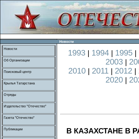
Новости
Новости
1993
1994
1995
|
|
|
2003
20
|
Об Организации
2010
2011
2012
|
|
|
Поисковый центр
2020
20
|
Крылья Татарстана
Отряды
Издательство "Отечество"
Газета "Отечество"
В КАЗАХСТАНЕ В 
Публикации