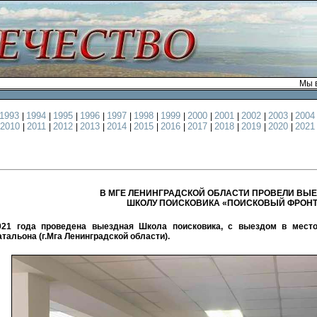
Мы в
1993
1994
1995
1996
1997
1998
1999
2000
2001
2002
2003
200
|
|
|
|
|
|
|
|
|
|
|
2010
2011
2012
2013
2014
2015
2016
2017
2018
2019
2020
202
|
|
|
|
|
|
|
|
|
|
|
В МГЕ ЛЕНИНГРАДСКОЙ ОБЛАСТИ ПРОВЕЛИ ВЫ
ШКОЛУ ПОИСКОВИКА «ПОИСКОВЫЙ ФРОНТ
021 года проведена выездная Школа поисковика, с выездом в место
атальона (г.Мга Ленинградской области).