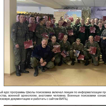
ый курс программы Школы поисковика включал лекции по информатизации пр
ства, военной археологии, анатомии человека. Военные поисковики ознак
исковую документацию и работать с сайтом ВИПЦ.