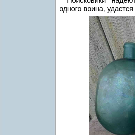
Поисковики надею
одного воина, удастся