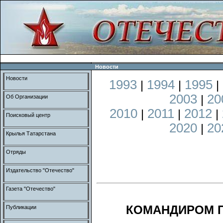
Новости
Новости
1993
1994
1995
|
|
|
2003
20
|
Об Организации
2010
2011
2012
|
|
|
Поисковый центр
2020
20
|
Крылья Татарстана
Отряды
Издательство "Отечество"
Газета "Отечество"
КОМАНДИРОМ П/
Публикации