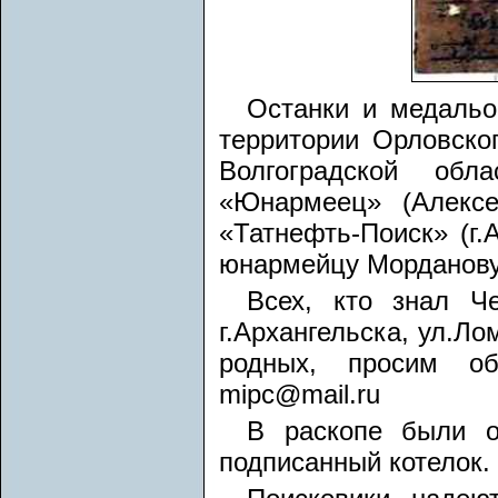
Останки и медальо
территории Орловско
Волгоградской обл
«Юнармеец» (Алексе
«Татнефть-Поиск» (г.
юнармейцу Морданову
Всех, кто знал Ч
г.Архангельска, ул.Лом
родных, просим о
mipc@mail.ru
В раскопе были о
подписанный котелок.