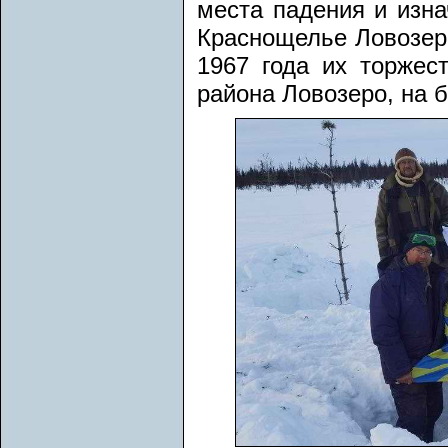
места падения и изна
Краснощелье Ловозерс
1967 года их торжес
района Ловозеро, на б