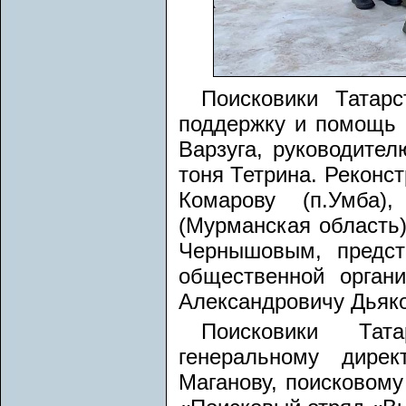
Поисковики Татар
поддержку и помощь 
Варзуга, руководител
тоня Тетрина. Реконс
Комарову (п.Умба)
(Мурманская область
Чернышовым, предст
общественной орган
Александровичу Дьяк
Поисковики Тат
генеральному дире
Маганову, поисковому