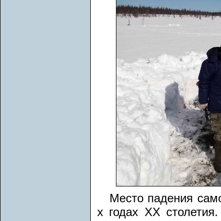
Место падения само
х годах ХХ столетия