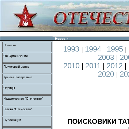
Новости
Новости
1993
1994
1995
|
|
|
2003
20
|
Об Организации
2010
2011
2012
|
|
|
Поисковый центр
2020
20
|
Крылья Татарстана
Отряды
Издательство "Отечество"
Газета "Отечество"
ПОИСКОВИКИ ТА
Публикации