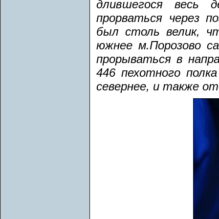
длившегося весь д
прорваться через по
был столь велик, ч
южнее м.Порозово с
прорываться в напра
446 пехотного полка
севернее, и также о