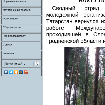
ВАХТУ П
Нормативные акты
Сводный отряд 
Методические пособия
молодежной организ
Фотогалерея
Татарстан вернулся и
работе Международ
Сборник песен
проходившей в Слон
Нас поддерживают
Гродненской области 
Ссылки
Контакты