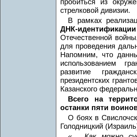
пробиться из окруж
стрелковой дивизии.
В рамках реализ
ДНК-идентификации
Отечественной войны
для проведения дальн
Напомним, что данны
использованием гр
развитие гражданс
президентских гранто
Казанского федеральн
Всего на террит
останки пяти воинов
О боях в Свислочс
Голодницкий (Израиль
«… Как можно су