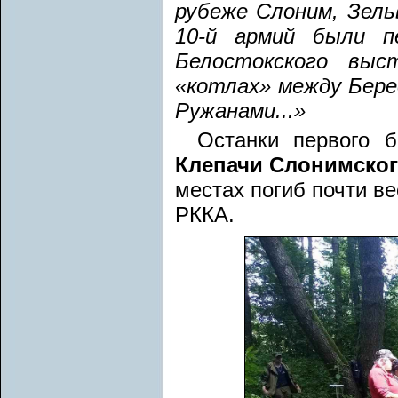
рубеже Слоним, Зель
10-й армий были п
Белостокского выс
«котлах» между Бере
Ружанами...»
Останки первого 
Клепачи Слонимског
местах погиб почти ве
РККА.