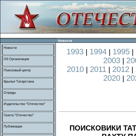
Новости
Новости
1993
1994
1995
|
|
|
2003
20
|
Об Организации
2010
2011
2012
|
|
|
Поисковый центр
2020
20
|
Крылья Татарстана
Отряды
Издательство "Отечество"
Газета "Отечество"
ПОИСКОВИКИ ТА
Публикации