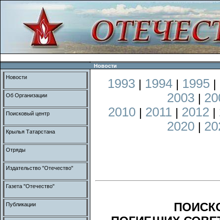
Новости
Новости
1993
1994
1995
|
|
|
2003
20
|
Об Организации
2010
2011
2012
|
|
|
Поисковый центр
2020
20
|
Крылья Татарстана
Отряды
Издательство "Отечество"
Газета "Отечество"
ПОИСК
Публикации