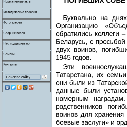
ПОГИБШИХ СОВЕТ
Нормативные акты
Методические пособия
Буквально на дня
Фотогалерея
Организацию «Объе
обратились коллеги –
Сборник песен
Беларусь, с просьбой
Нас поддерживают
двух воинов, погибш
Ссылки
1945 годов.
Контакты
Эти военнослужащ
Татарстана, их семь
они были из Татарской
данные были устано
номерным наградам.
родственников поги
воинов для хранения 
боевые заслуги» и ор