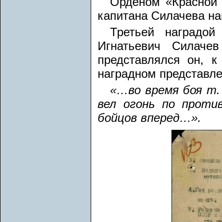
Орденом «Красной 
капитана Силачева на
Третьей наградо
Игнатьевич Силаче
представлялся он, к
наградном представле
«…во время боя т.
вел огонь по проти
бойцов вперед…».