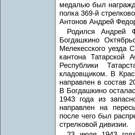
медалью был награжде
полка 369-й стрелков
Антонов Андрей Федо
Родился Андрей Ф
Богдашкино Октябрь
Мелекесского уезда С
кантона Татарской 
Республики Татарс
кладовщиком. В Крас
направлен в состав 20
В Богдашкино осталас
1943 года из запас
направлен на перес
после чего был распре
стрелковой дивизии.
23 июля 1943 год