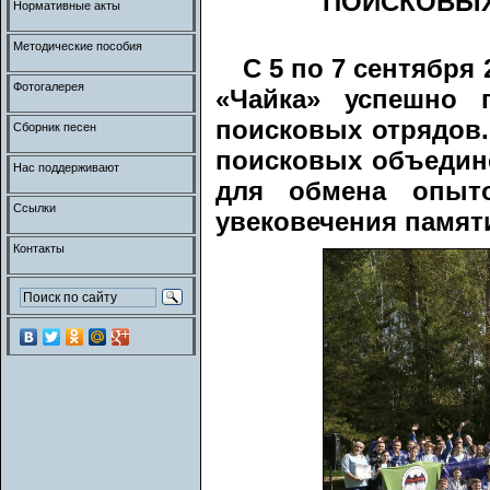
ПОИСКОВЫХ
Нормативные акты
Методические пособия
С 5 по 7 сентября
Фотогалерея
«Чайка» успешно 
поисковых отрядов.
Сборник песен
поисковых объедине
Нас поддерживают
для обмена опыт
Ссылки
увековечения памят
Контакты