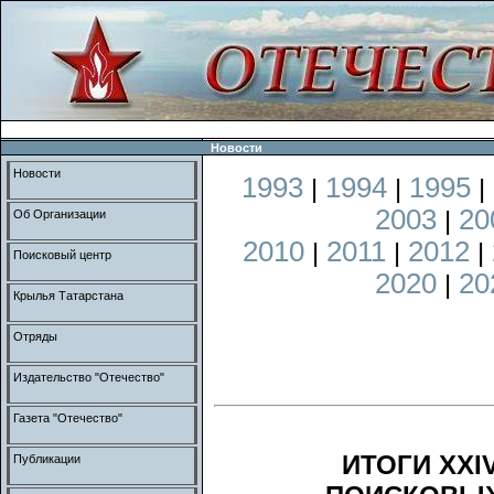
Новости
Новости
1993
1994
1995
|
|
|
2003
20
|
Об Организации
2010
2011
2012
|
|
|
Поисковый центр
2020
20
|
Крылья Татарстана
Отряды
Издательство "Отечество"
Газета "Отечество"
ИТОГИ XX
Публикации