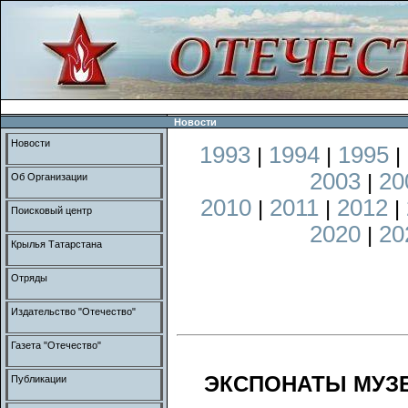
Новости
Новости
1993
1994
1995
|
|
|
2003
20
|
Об Организации
2010
2011
2012
|
|
|
Поисковый центр
2020
20
|
Крылья Татарстана
Отряды
Издательство "Отечество"
Газета "Отечество"
ЭКСПОНАТЫ МУЗ
Публикации