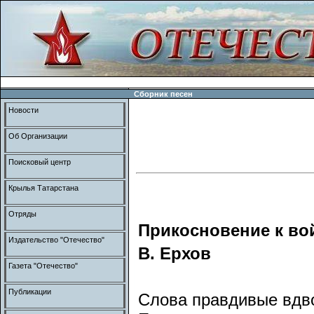
Сборник песен
Новости
Об Организации
Поисковый центр
Крылья Татарстана
Отряды
Прикосновение к во
Издательство "Отечество"
В. Ерхов
Газета "Отечество"
Публикации
Слова правдивые вдв