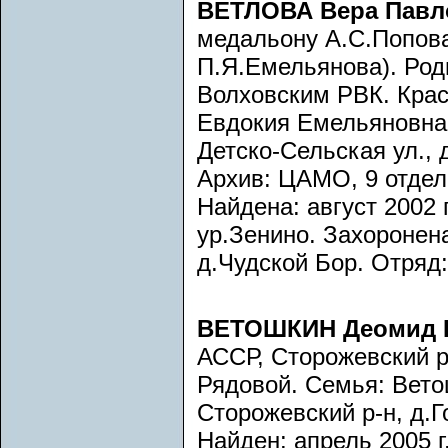
ВЕТЛОВА Вера Павл
медальону А.С.Попов
П.Я.Емельянова). Роди
Волховским РВК. Крас
Евдокия Емельяновна, 
Детско-Сельская ул., д
Архив: ЦАМО, 9 отдел,
Найдена: август 2002 г
ур.Зенино. Захоронена
д.Чудской Бор. Отряд
ВЕТОШКИН Деомид 
АССР, Сторожевский р
Рядовой. Семья: Вет
Сторожевский р-н, д.Г
Найден: апрель 2005 г