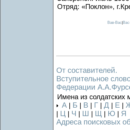
Отряд: «Поклон», г.К
Вав-Вас
Вас
|
От составителей.
Вступительное слово
Федерации А.А.Фурс
Имена из солдатских 
А
Б
В
Г
Д
Е
|
|
|
|
|
|
Ц
Ч
Ш
Щ
Ю
Я
|
|
|
|
|
|
Адреса поисковых о