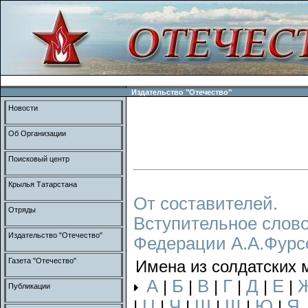
Издательство "Отечество"
Новости
Об Организации
Поисковый центр
Крылья Татарстана
От составителей.
Отряды
Вступительное слово
Издательство "Отечество"
Федерации А.А.Фурс
Газета "Отечество"
Имена из солдатских 
А
Б
В
Г
Д
Е
|
|
|
|
|
|
Публикации
Ц
Ч
Ш
Щ
Ю
Я
|
|
|
|
|
|