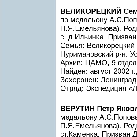
ВЕЛИКОРЕЦКИЙ Сем
по медальону А.С.По
П.Я.Емельянова). Роди
с, д.Ильинка. Призва
Семья: Великорецкий 
Нуримановский р-н, Ус
Архив: ЦАМО, 9 отдел,
Найден: август 2002 г.
Захоронен: Ленинградс
Отряд: Экспедиция «
ВЕРУТИН Петр Яков
медальону А.С.Попов
П.Я.Емельянова). Роди
ст.Каменка. Призван 