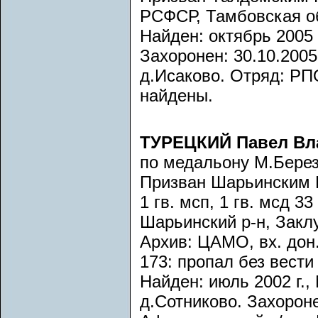
РСФСР, Тамбовская об
Найден: октябрь 2005 
Захоронен: 30.10.2005
д.Исаково. Отряд: РП
найдены.
ТУРЕЦКИЙ Павел Вл
по медальону М.Березк
Призван Шарьинским Р
1 гв. мсп, 1 гв. мсд 3
Шарьинский р-н, Заклу
Архив: ЦАМО, вх. дон.
173: пропал без вести 
Найден: июль 2002 г.,
д.Сотниково. Захорон