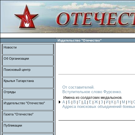
Издательство "Отечество"
Новости
Об Организации
Поисковый центр
Крылья Татарстана
От составителей.
Вступительное слово Фурсенко.
Отряды
Имена из солдатских медальонов.
А
Б
В
Г
Д
Е
Ж
З
И
К
Л
М
Н
|
|
|
|
|
|
|
|
|
|
|
|
|
Издательство "Отечество"
Адреса поисковых объединений боевых
Газета "Отечество"
Публикации