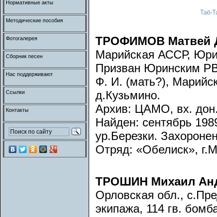
Нормативные акты
Таб-Т
Методические пособия
ТРОФИМОВ Матвей 
Фотогалерея
Марийская АССР, Юринс
Сборник песен
Призван Юринским РВ
Нас поддерживают
Ф. И. (мать?), Марийс
д.Кузьмино.
Ссылки
Архив: ЦАМО, вх. дон. 
Контакты
Найден: сентябрь 1989
ур.Березки. Захоронен
Отряд: «Обелиск», г.
ТРОШИН Михаил Ан
Орловская обл., с.Пре
экипажа, 114 гв. бомб