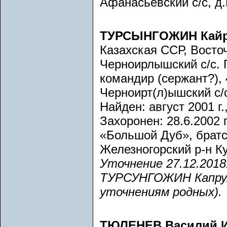
Афанасьевский с/с, д
ТУРСЫНГОЖИН Кай
Казахская ССР, Восточ
Черноирлышский с/с.
командир (сержант?), 
Черноирт(л)ышский с/
Найден: август 2001 г
Захоронен: 28.6.2002 
«Большой Дуб», братс
Железногорский р-н К
Уточнение 27.12.201
ТУРСУНГОЖИН Капрулд
уточнениям родных).
ТЮЛЕНЕВ Василий 