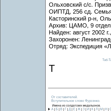
Ольховский с/с. Приз
ОИПТД, 256 сд. Семья
Касторинский р-н, Оль
Архив: ЦАМО, 9 отдел
Найден: август 2002 г.
Захоронен: Ленинградс
Отряд: Экспедиция «
Таб-Т
Т
От составителей.
Вступительное слово Фурсенко.
Имена из солдатских медальонов.
А
Б
В
Г
Д
Е
Ж
З
И
К
Л
М
Н
|
|
|
|
|
|
|
|
|
|
|
|
|