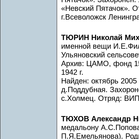
«Невский Пятачок». О
г.Всеволожск Ленингр
ТЮРИН Николай Ми
именной вещи И.Е.Фили
Ульяновский сельсовет
Архив: ЦАМО, фонд 158
1942 г.
Найден: октябрь 2005 
д.Поддубная. Захороне
с.Холмец. Отряд: ВИП
ТЮХОВ Александр Н
медальону А.С.Попов
П.Я.Емельянова). Роди