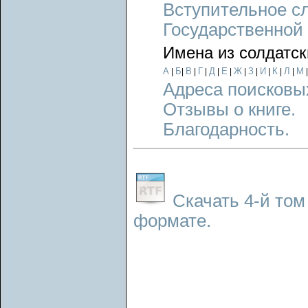
Вступительное с
Государственной
Имена из солдатск
А
Б
В
Г
Д
Е
Ж
З
И
К
Л
М
|
|
|
|
|
|
|
|
|
|
|
Адреса поисковы
Отзывы о книге.
Благодарность.
Скачать 4-й том 
формате.