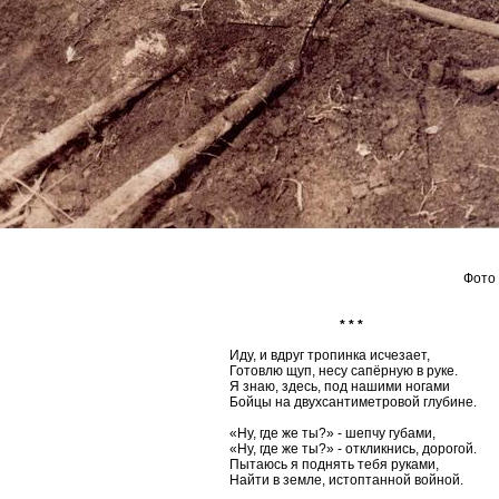
Фото 
* * *
Иду, и вдруг тропинка исчезает,
Готовлю щуп, несу сапёрную в руке.
Я знаю, здесь, под нашими ногами
Бойцы на двухсантиметровой глубине.
«Ну, где же ты?» - шепчу губами,
«Ну, где же ты?» - откликнись, дорогой.
Пытаюсь я поднять тебя руками,
Найти в земле, истоптанной войной.