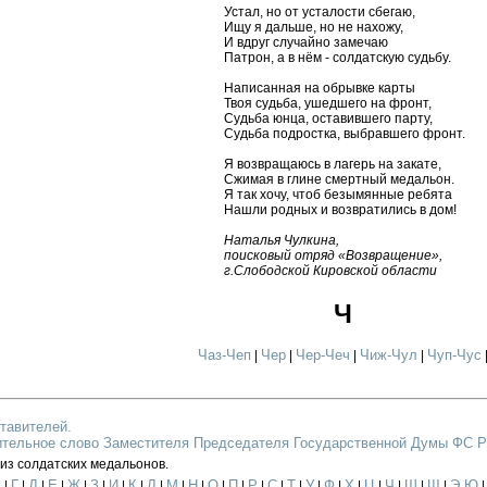
Устал, но от усталости сбегаю,
Ищу я дальше, но не нахожу,
И вдруг случайно замечаю
Патрон, а в нём - солдатскую судьбу.
Написанная на обрывке карты
Твоя судьба, ушедшего на фронт,
Судьба юнца, оставившего парту,
Судьба подростка, выбравшего фронт.
Я возвращаюсь в лагерь на закате,
Сжимая в глине смертный медальон.
Я так хочу, чтоб безымянные ребята
Нашли родных и возвратились в дом!
Наталья Чулкина,
поисковый отряд «Возвращение»,
г.Слободской Кировской области
Ч
Чаз-Чеп
Чер
Чер-Чеч
Чиж-Чул
Чуп-Чус
|
|
|
|
тавителей.
тельное слово Заместителя Председателя Государственной Думы ФС Р
из солдатских медальонов.
В
Г
Д
Е
Ж
З
И
К
Л
М
Н
О
П
Р
С
Т
У
Ф
Х
Ц
Ч
Ш
Щ
Э,Ю
|
|
|
|
|
|
|
|
|
|
|
|
|
|
|
|
|
|
|
|
|
|
|