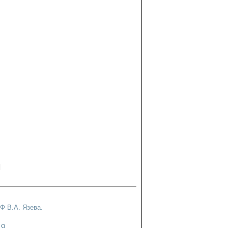
|
Ф В.А. Язева.
Я
|