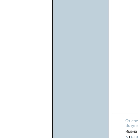
От сос
Вступи
Имена 
А
Б
|
|