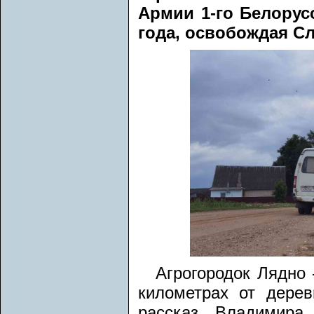
Армии 1-го Белорус
года, освобождая С
Агрогородок Лядно 
километрах от дере
рассказ Владимира