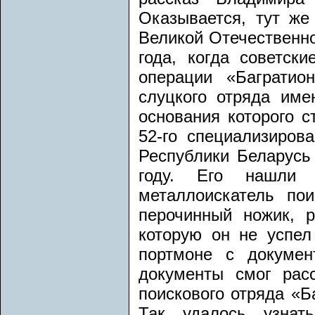
Оказывается, тут же
Великой Отечественно
года, когда советск
операции «Багратио
слуцкого отряда име
основания которого 
52-го специализиров
Республики Беларусь
году. Его нашли 
металлоискатель по
перочинный ножик, р
которую он не успел
портмоне с докумен
документы смог расс
поискового отряда «
Так удалось узнат