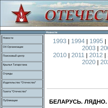
Новости
Новости
1993
1994
1995
|
|
|
2003
20
|
Об Организации
2010
2011
2012
|
|
|
Поисковый центр
2020
20
|
Крылья Татарстана
Отряды
Издательство "Отечество"
Газета "Отечество"
БЕЛАРУСЬ. ЛЯДНО.
Публикации