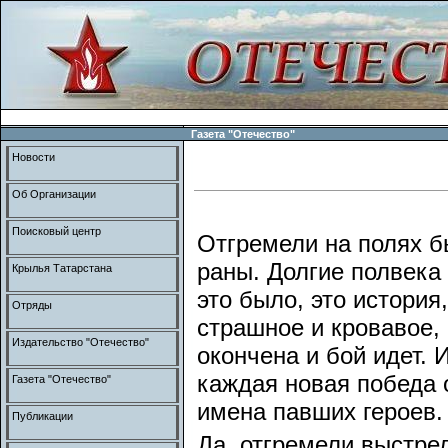
Газета "Отечество"
Новости
Об Организации
Поисковый центр
Отгремели на полях б
раны. Долгие полвека 
Крылья Татарстана
это было, это история,
Отряды
страшное и кровавое, 
Издательство "Отечество"
окончена и бой идет. 
каждая новая победа 
Газета "Отечество"
имена павших героев.
Публикации
Да, отгремели выстре