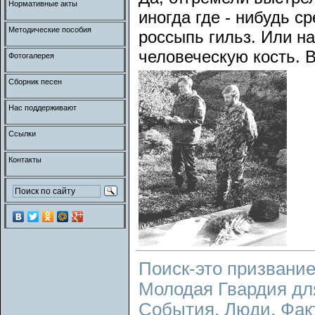
Нормативные акты
иногда где - нибудь с
Методические пособия
россыпь гильз. Или н
человеческую кость. В
Фотогалерея
Сборник песен
Нас поддерживают
Ссылки
Контакты
Поиск-это призвание
Молодая Гвардия дл
События. Люди. Фак