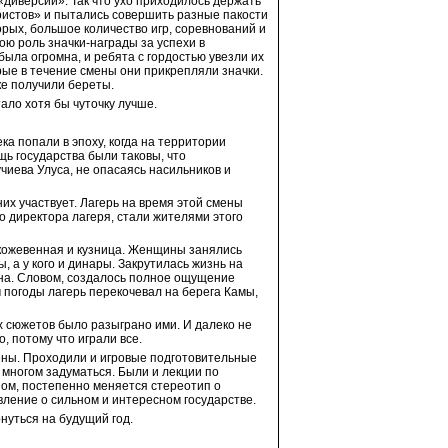
иверсии». Так что ухо приходилось держать
ристов» и пытались совершить разные пакости
орых, большое количество игр, соревнований и
ою роль значки-награды за успехи в
ыла огромна, и ребята с гордостью увезли их
ые в течение смены они прикрепляли значки.
ке получили береты.
ало хотя бы чуточку лучше.
а попали в эпоху, когда на территории
щь государства были таковы, что
иева Улуса, не опасаясь насильников и
их участвует. Лагерь на время этой смены
о директора лагеря, стали жителями этого
, кожевенная и кузница. Женщины занялись
 а у кого и динары. Закрутилась жизнь на
ана. Словом, создалось полное ощущение
 погоды лагерь перекочевал на берега Камы,
ых сюжетов было разыграно ими. И далеко не
, потому что играли все.
мены. Проходили и игровые подготовительные
 многом задуматься. Были и лекции по
азом, постепенно меняется стереотип о
вление о сильном и интересном государстве.
нуться на будущий год.