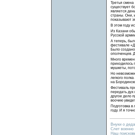
Третья смена 
существует б
является день
страны. Они, 
показывают э
В этом году и
Из Казани обы
Русской армии
А теперь, был
фестивале «Де
Было создано
ополченцев. 
Много времени
приходилось п
мушкеты, пот
Но невозможн
легкого полк
на Бородинск
Фестиваль про
передать дух 
другое дело п
воочию увидет
Подготовка в
году. И я точ
Внуки о деда
Слет военно 
Наш поисков