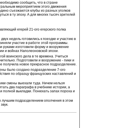
необходимо сообщить, что в стране
нтральным мероприятием этого движения
одино съезжаются клубы из разных уголков
ться в ту эпоху. А для многих тысяч зрителей
авляющий егерей 21-ого егерского полка
двух недель готовились к поездке и участию в
риняли участие в работе этой программы.
ми руками изготовили форму и вооружение
ии и войнах Наполеоновской эпохи.
ой воинского дела в те времена. Учиться
чительно. Подготовили и вооружение - пики и
ле получила новое прекрасное подразделение.
мены было создано подразделение 7-ого
йствия по образцу французских наставлений и
ники смены выехали туда. Ничем нельзя
тать два параграфа в учебнике истории, а
 и полной выкладки. Понюхать запах пороха и
ы лучшим подразделением ополчения в этом
звук.