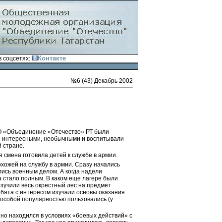
Контакте
 соцсетях:
№6 (43) Декабрь 2002
МО «Объединение «Отечество» РТ были
ли интересными, необычными и воспитывали
 стране.
 смена готовила детей к службе в армии.
охожей на службу в армии. Сразу начались
лись военным делом. А когда надели
 стало полным. В каком еще лагере были
зучили весь окрестный лес на предмет
ебята с интересом изучали основы оказания
 особой популярностью пользовались (у
но находился в условиях «боевых действий» с