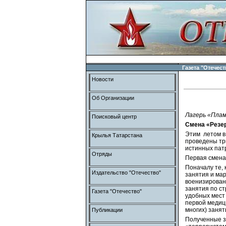
Газета "Отечест
Новости
Об Организации
Лагерь «Плам
Поисковый центр
Смена «Резер
Этим летом в
Крылья Татарстана
проведены тр
истинных пат
Отряды
Первая смена 
Поначалу те, 
Издательство "Отечество"
занятия и мар
военизирован
занятия по ст
Газета "Отечество"
удобных мест 
первой медици
многих) занят
Публикации
Полученные зн