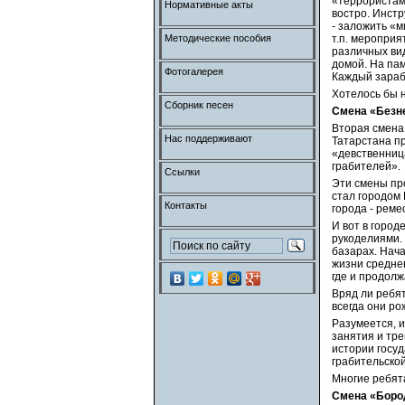
«террористам
Нормативные акты
востро. Инстр
- заложить «м
Методические пособия
т.п. мероприя
различных вид
домой. На па
Фотогалерея
Каждый зарабо
Хотелось бы н
Сборник песен
Смена «Безне
Вторая смена 
Нас поддерживают
Татарстана пр
«девственниц
грабителей».
Ссылки
Эти смены про
стал городом 
Контакты
города - реме
И вот в город
рукоделиями. 
базарах. Нача
жизни среднев
где и продолж
Вряд ли ребят
всегда они ро
Разумеется, и
занятия и тре
истории госуд
грабительской
Многие ребята
Смена «Боро