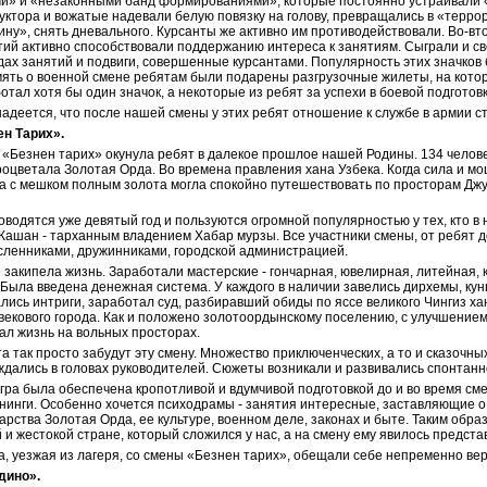
и» и «незаконными банд формированиями», которые постоянно устраивали «д
уктора и вожатые надевали белую повязку на голову, превращались в «терро
ину», снять дневального. Курсанты же активно им противодействовали. Во-вт
тий активно способствовали поддержанию интереса к занятиям. Сыграли и св
ах занятий и подвиги, совершенные курсантами. Популярность этих значков б
мять о военной смене ребятам были подарены разгрузочные жилеты, на котор
тал хотя бы один значок, а некоторые из ребят за успехи в боевой подготов
адеется, что после нашей смены у этих ребят отношение к службе в армии ст
н Тарих».
«Безнен тарих» окунула ребят в далекое прошлое нашей Родины. 134 человек
оцветала Золотая Орда. Во времена правления хана Узбека. Когда сила и мо
а с мешком полным золота могла спокойно путешествовать по просторам Джуч
водятся уже девятый год и пользуются огромной популярностью у тех, кто в н
Кашан - тарханным владением Хабар мурзы. Все участники смены, от ребят д
сленниками, дружинниками, городской администрацией.
е закипела жизнь. Заработали мастерские - гончарная, ювелирная, литейная
Была введена денежная система. У каждого в наличии завелись дирхемы, куны,
лись интриги, заработал суд, разбиравший обиды по яссе великого Чингиз х
екового города. Как и положено золотоордынскому поселению, с улучшением
ал жизнь на вольных просторах.
а так просто забудут эту смену. Множество приключенческих, а то и сказочн
ждались в головах руководителей. Сюжеты возникали и развивались спонтанно
гра была обеспечена кропотливой и вдумчивой подготовкой до и во время с
нинги. Особенно хочется психодрамы - занятия интересные, заставляющие о
арства Золотая Орда, ее культуре, военном деле, законах и быте. Таким обр
 и жестокой стране, который сложился у нас, а на смену ему явилось предста
, уезжая из лагеря, со смены «Безнен тарих», обещали себе непременно вер
дино».