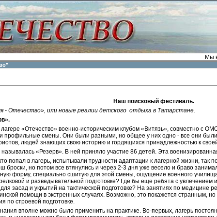
Мы в
во"
Наш поисковый фестиваль.
я - Отечество», или новые реалии детского отдыха в Татарстане.
в».
 лагере «Отечество» военно-историческим клубом «Витязь», совместно с О
и профильные смены. Они были разными, но общее у них одно - все они бы
риотов, людей знающих свою историю и гордящихся принадлежностью к своей
называлась «Резерв». В ней приняло участие 86 детей. Эта военизированная
кто попал в лагерь, испытывали трудности адаптации к лагерной жизни, так п
ш броски, но потом все втянулись и через 2-3 дня уже весело и браво занима
ную форму, специально сшитую для этой смены, ощущение военного училища
релковой и разведывательной подготовке? Где бы еще ребята с увлечением и
для засад и укрытий на тактической подготовке? На занятиях по медицине р
нской помощи в экстренных случаях. Возможно, это покажется странным, но
ия по строевой подготовке.
ания вполне можно было применить на практике. Во-первых, лагерь постоян