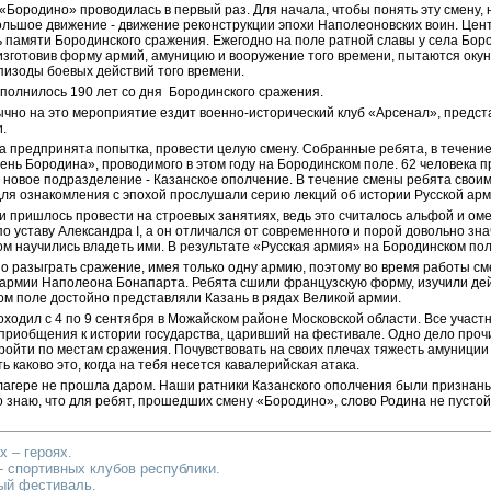
«Бородино» проводилась в первый раз. Для начала, чтобы понять эту смену, 
ольшое движение - движение реконструкции эпохи Наполеоновских воин. Це
 памяти Бородинского сражения. Ежегодно на поле ратной славы у села Бор
изготовив форму армий, амуницию и вооружение того времени, пытаются окуну
пизоды боевых действий того времени.
сполнилось 190 лет со дня Бородинского сражения.
чно на это мероприятие ездит военно-исторический клуб «Арсенал», предст
.
а предпринята попытка, провести целую смену. Собранные ребята, в течение 
нь Бородина», проводимого в этом году на Бородинском поле. 62 человека п
 новое подразделение - Казанское ополчение. В течение смены ребята свои
Для ознакомления с эпохой прослушали серию лекций об истории Русской арм
 пришлось провести на строевых занятиях, ведь это считалось альфой и омег
о уставу Александра I, а он отличался от современного и порой довольно зна
ом научились владеть ими. В результате «Русская армия» на Бородинском по
о разыграть сражение, имея только одну армию, поэтому во время работы с
а армии Наполеона Бонапарта. Ребята сшили французскую форму, изучили де
ом поле достойно представляли Казань в рядах Великой армии.
ходил с 4 по 9 сентября в Можайском районе Московской области. Все участ
приобщения к истории государства, царивший на фестивале. Одно дело прочи
ройти по местам сражения. Почувствовать на своих плечах тяжесть амуниции
ь каково это, когда на тебя несется кавалерийская атака.
 лагере не прошла даром. Наши ратники Казанского ополчения были признан
но знаю, что для ребят, прошедших смену «Бородино», слово Родина не пустой 
х – героях.
- спортивных клубов республики.
ый фестиваль.