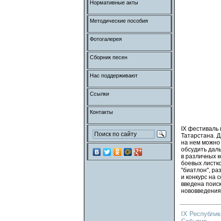
Нормативные акты
Методические пособия
Фотогалерея
Сборник песен
Нас поддерживают
Ссылки
Контакты
IX фестиваль 
Татарстана. Д
на нем можно 
обсудить дал
в различных к
боевых листко
"биатлон", ра
и конкурс на 
введена поиск
нововведения
IX Республик