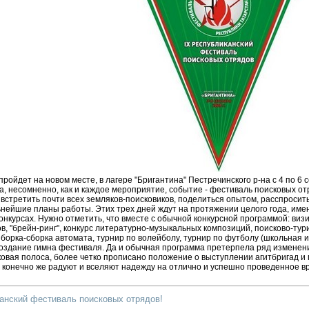
пройдет на новом месте, в лагере "Бригантина" Пестречинского р-на с 4 по 6 с
а, несомненно, как и каждое мероприятие, событие - фестиваль поисковых о
встретить почти всех земляков-поисковиков, поделиться опытом, расспросить
ьнейшие планы работы. Этих трех дней ждут на протяжении целого года, им
онкурсах. Нужно отметить, что вместе с обычной конкурсной программой: визи
в, "брейн-ринг", конкурс литературно-музыкальных композиций, поисково-тур
зборка-сборка автомата, турнир по волейболу, турнир по футболу (школьная 
создание гимна фестиваля. Да и обычная программа претерпела ряд изменени
овая полоса, более четко прописано положение о выступлении агитбригад и п
 конечно же радуют и вселяют надежду на отлично и успешно проведенное в
анский фестиваль поисковых отрядов!