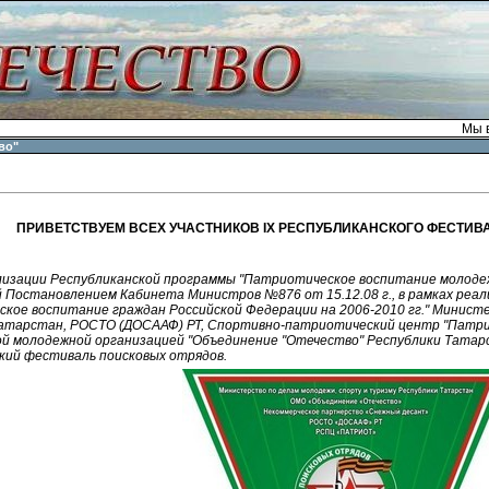
Мы в
во"
ПРИВЕТСТВУЕМ ВСЕХ УЧАСТНИКОВ IX РЕСПУБЛИКАНСКОГО ФЕСТИВ
лизации Республиканской программы "Патриотическое воспитание молодеж
ой Постановлением Кабинета Министров №876 от 15.12.08 г., в рамках ре
кое воспитание граждан Российской Федерации на 2006-2010 гг." Министе
атарстан, РОСТО (ДОСААФ) РТ, Спортивно-патриотический центр "Патрио
й молодежной организацией "Объединение "Отечество" Республики Тата
кий фестиваль поисковых отрядов.