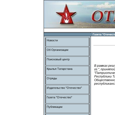
Газета "Отечест
Новости
Об Организации
Поисковый центр
В рамках реа
Крылья Татарстана
гг.", принят
"Патриотичес
Республики Т
Отряды
Общественно
республиканс
Издательство "Отечество"
Газета "Отечество"
Публикации