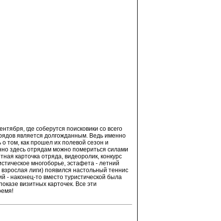
ентября, где соберутся поисковики со всего
трядов является долгожданным. Ведь именно
 о том, как прошел их полевой сезон и
енно здесь отрядам можно помериться силами
тная карточка отряда, видеоролик, конкурс
истическое многоборье, эстафета - летний
и взрослая лиги) появился настольный теннис
й - наконец-то вместо туристической была
оказе визитных карточек. Все эти
ремя!