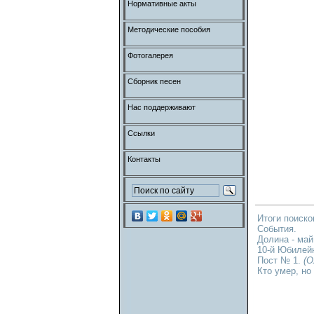
Нормативные акты
Методические пособия
Фотогалерея
Сборник песен
Нас поддерживают
Ссылки
Контакты
Итоги поиск
События.
Долина - май
10-й Юбилей
Пост № 1.
(О
Кто умер, но