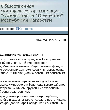
Контакте
 соцсетях:
№4 (75) Ноябрь 2010
ЕДИНЕНИЕ «ОТЕЧЕСТВО» РТ
 состоялись в Волгоградской, Новгородской,
дской региональной общественной
ова, Межрегиональным общественным фондом
им областным центром «Долг». Впервые была
естно с 52-ым специализированным поисковым
ые поисковые отряды из городов Казань,
ского, Кукморского и Зеленодольского районов
 Татарстан были обнаружены и захоронены
найдены родственники.
трациями городов и районов республики,
ны были сделаны за счет средств поступивших
го фонда “Ак Барс Созидание”, собственных