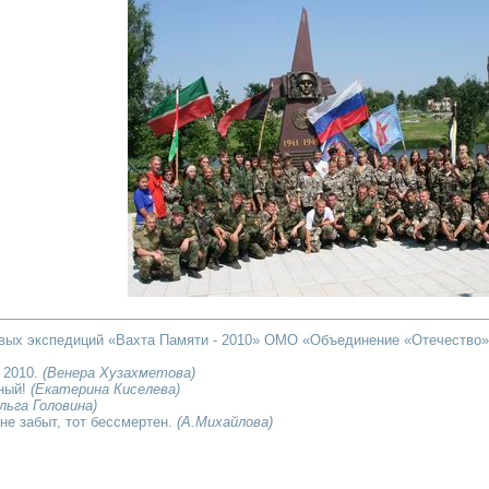
овых экспедиций «Вахта Памяти - 2010» ОМО «Объединение «Отечество»
 2010.
(Венера Хузахметова)
ный!
(Екатерина Киселева)
льга Головина)
 не забыт, тот бессмертен.
(А.Михайлова)