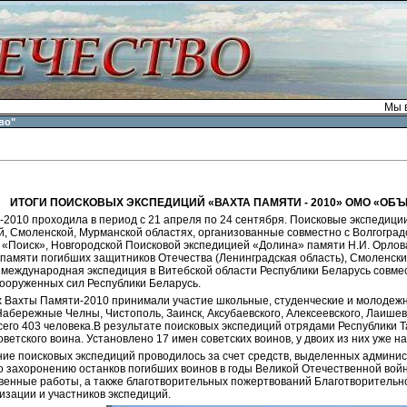
Мы в
во"
ИТОГИ ПОИСКОВЫХ ЭКСПЕДИЦИЙ «ВАХТА ПАМЯТИ - 2010» ОМО «ОБЪ
2010 проходила в период с 21 апреля по 24 сентября. Поисковые экспедиции
й, Смоленской, Мурманской областях, организованные совместно с Волгогра
 «Поиск», Новгородской Поисковой экспедицией «Долина» памяти Н.И. Орл
 памяти погибших защитников Отечества (Ленинградская область), Смоленск
 международная экспедиция в Витебской области Республики Беларусь совм
ооруженных сил Республики Беларусь.
х Вахты Памяти-2010 принимали участие школьные, студенческие и молодежн
абережные Челны, Чистополь, Заинск, Аксубаевского, Алексеевского, Лаишев
сего 403 человека.В результате поисковых экспедиций отрядами Республики
оветского воина. Установлено 17 имен советских воинов, у двоих из них уже 
ие поисковых экспедиций проводилось за счет средств, выделенных админис
о захоронению останков погибших воинов в годы Великой Отечественной вой
венные работы, а также благотворительных пожертвований Благотворительно
изации и участников экспедиций.