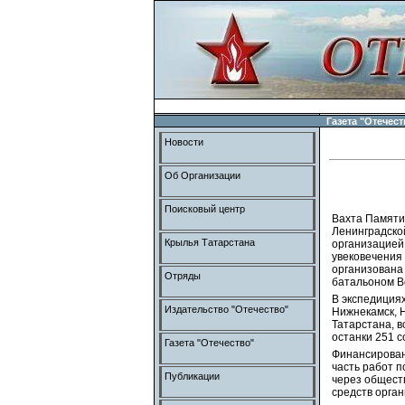
Газета "Отечест
Новости
Об Организации
Поисковый центр
Вахта Памяти-
Ленинградско
Крылья Татарстана
организацией
увековечения
организована
Отряды
батальоном В
В экспедиция
Издательство "Отечество"
Нижнекамск, Н
Татарстана, в
останки 251 с
Газета "Отечество"
Финансирован
часть работ п
Публикации
через общест
средств орган