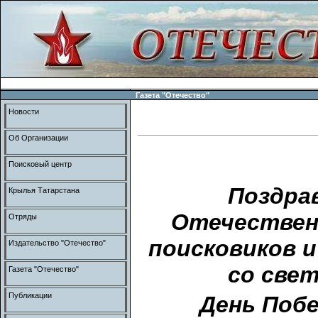
Газета "Отечество"
Новости
Об Организации
Поисковый центр
Поздра
Крылья Татарстана
Отечествен
Отряды
поисковиков 
Издательство "Отечество"
со све
Газета "Отечество"
Публикации
День Побе