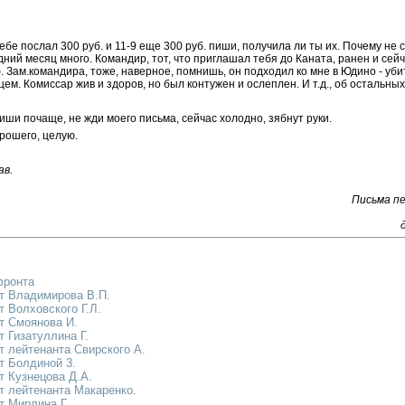
тебе послал 300 руб. и 11-9 еще 300 руб. пиши, получила ли ты их. Почему не
дний месяц много. Командир, тот, что приглашал тебя до Каната, ранен и се
. Зам.командира, тоже, наверное, помнишь, он подходил ко мне в Юдино - уби
цем. Комиссар жив и здоров, но был контужен и ослеплен. И т.д., об остальных 
иши почаще, не жди моего письма, сейчас холодно, зябнут руки.
орошего, целую.
ав.
Письма пе
фронта
т Владимирова В.П.
т Волховского Г.Л.
т Смоянова И.
 Гизатуллина Г.
т лейтенанта Свирского А.
т Болдиной 3.
т Кузнецова Д.А.
т лейтенанта Макаренко.
т Мирлина Г.