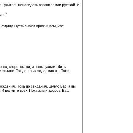
ь, учитесь ненавидеть врагов земли русской. И
мля".
 Родину. Пусть знают вражьи псы, что:
ага, скоро, скажи, и папка уходит бить
 стыдно. Так долго их задерживать. Так и
рождения. Пока до свидания, целую Вас, а вы
 И целуйте всех. Пока жив и здоров. Ваш