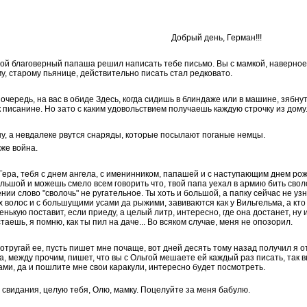
Добрый день, Герман!!!
ой благоверный папаша решил написать тебе письмо. Вы с мамкой, наверное, к
у, старому пьянице, действительно писать стал редковато.
ю очередь, на вас в обиде Здесь, когда сидишь в блиндаже или в машине, зябну
 писанине. Но зато с каким удовольствием получаешь каждую строчку из дому. 
шу, а невдалеке рвутся снаряды, которые посылают поганые немцы.
 же война.
ера, тебя с днем ангела, с именинником, папашей и с наступающим днем рож
ольшой и можешь смело всем говорить что, твой папа уехал в армию бить своло
нии слово "сволочь" не ругательное. Ты хоть и большой, а папку сейчас не у
 волос и с большущими усами да рыжими, завиваются как у Вильгельма, а кто
енькую поставит, если приеду, а целый литр, интересно, где она достанет, ну 
стаешь, я помню, как ты пил на даче... Во всяком случае, меня не опозорил.
 отругай ее, пусть пишет мне почаще, вот дней десять тому назад получил я от 
а, между прочим, пишет, что вы с Ольгой мешаете ей каждый раз писать, так в
ами, да и пошлите мне свои каракули, интересно будет посмотреть.
о свидания, целую тебя, Олю, мамку. Поцелуйте за меня бабулю.