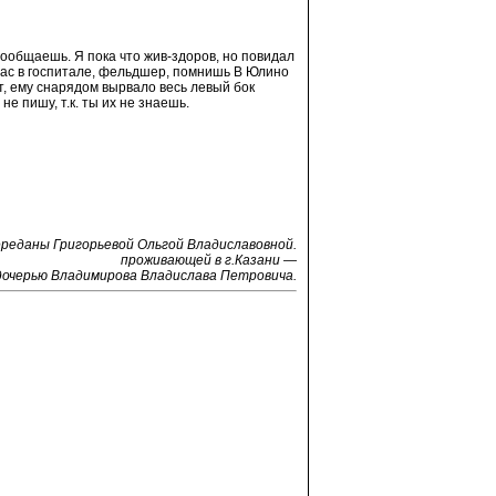
 сообщаешь. Я пока что жив-здоров, но повидал
йчас в госпитале, фельдшер, помнишь В Юлино
т, ему снарядом вырвало весь левый бок
не пишу, т.к. ты их не знаешь.
реданы Григорьевой Ольгой Владиславовной.
проживающей в г.Казани —
дочерью Владимирова Владислава Петровича.