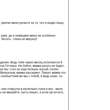
репко меня ругаете за то, что я редко пишу.
т руки, да и немецкие мины не особенно
Читать - глаза не мерзнут.
дения. Ведь тебе через месяц исполнится 9
ча Гитлера. Не бойся, мамка ругать не будет,
знал бы: стал он еще больше лысый, полон
 Вильгельм, мамка расскажет. Пишет мамка что
и хлобыстнем же мы с тобой, я ведь знаю, ты
нее открытку в несколько строк и все - мало.
ы не мешайте, пусть пишет, а если уж хотите,