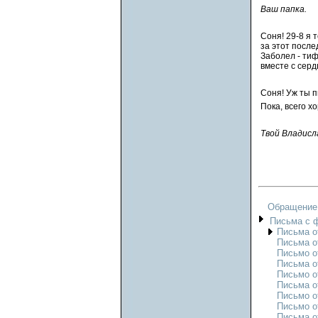
Ваш папка.
Соня! 29-8 я 
за этот после
Заболел - тиф
вместе с серд
Соня! Уж ты п
Пока, всего х
Твой Владисл
Обращение
Письма с 
Письма о
Письма о
Письмо о
Письма от
Письмо о
Письма о
Письмо о
Письмо о
Письма о