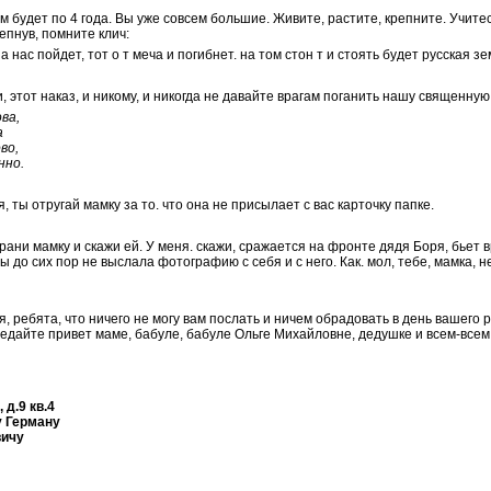
м будет по 4 года. Вы уже совсем большие. Живите, растите, крепните. Учитес
епнув, помните клич:
а нас пойдет, тот о т меча и погибнет. на том стон т и стоять будет русская зе
, этот наказ, и никому, и никогда не давайте врагам поганить нашу священную
ва,
а
во,
нно.
, ты отругай мамку за то. что она не присылает с вас карточку папке.
брани мамку и скажи ей. У меня. скажи, сражается на фронте дядя Боря, бьет вр
ы до сих пор не выслала фотографию с себя и с него. Как. мол, тебе, мамка, не
, ребята, что ничего не могу вам послать и ничем обрадовать в день вашего 
едайте привет маме, бабуле, бабуле Ольге Михайловне, дедушке и всем-всем.
 д.9 кв.4
 Герману
ичу