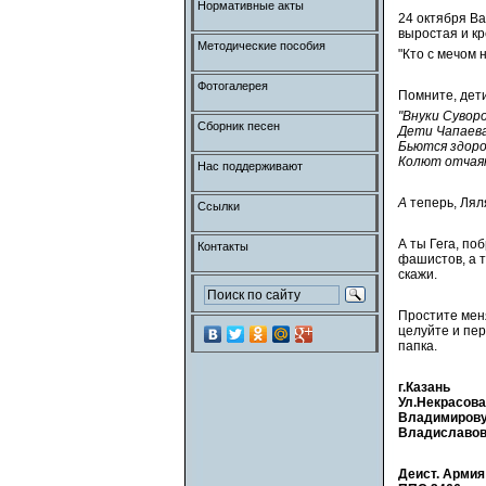
Нормативные акты
24 октября Ва
выростая и кр
Методические пособия
"Кто с мечом н
Фотогалерея
Помните, дети
"Внуки Суворо
Сборник песен
Дети Чапаев
Бьются здоро
Колют отчая
Нас поддерживают
А
теперь, Ляля
Ссылки
А ты Гега, по
Контакты
фашистов, а т
скажи.
Простите меня
целуйте и пер
папка.
г.Казань
Ул.Некрасова,
Владимирову
Владиславов
Деист. Армия