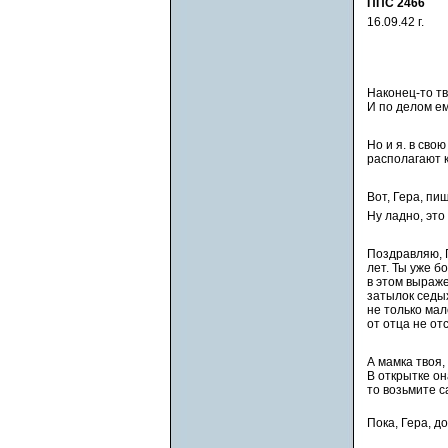
ППС 2466
16.09.42 г.
Наконец-то тв
И по делом ем
Но и я. в сво
располагают к
Вот, Гера, пи
Ну ладно, это
Поздравляю, Г
лет. Ты уже б
в этом выраже
затылок седых
не только мал
от отца не от
А мамка твоя,
В открытке он
то возьмите с
Пока, Гера, д