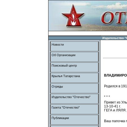
Издательство "
Новости
Об Организации
Поисковый центр
ВЛАДИМИРОВ
Крылья Татарстана
Родился в 1914
Отряды
* * *
Издательство "Отечество"
Привет из Уль
13-10-41 г.
Газета "Отечество"
ГЕГА и ЛЯЛЯ.
Публикации
Ваш папочка 