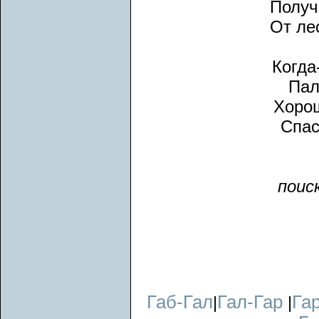
Получ
От ле
Когда
Пал
Хорош
Спас
поис
Габ-Гал
Гал-Гар
Га
|
|