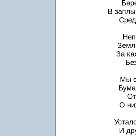
Бер
В заплы
Сред
Неп
Земля
За ка
Без
Мы с
Бума
От
О ни
Устал
И др