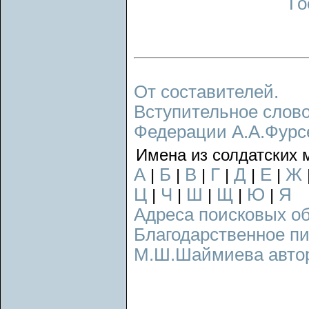
Го
От составителей.
Вступительное слово
Федерации А.А.Фурс
Имена из солдатских 
А
Б
В
Г
Д
Е
Ж
|
|
|
|
|
|
Ц
Ч
Ш
Щ
Ю
Я
|
|
|
|
|
Адреса поисковых о
Благодарственное п
М.Ш.Шаймиева авторс