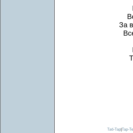
В
За 
Вс
Т
Таб-Тар
Тар-Т
|