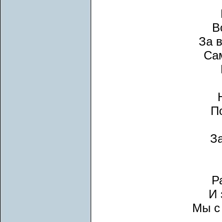
В
За 
Сам
П
З
Р
И 
Мы с 