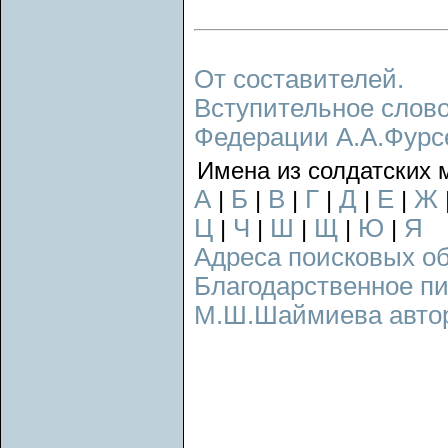
От составителей.
Вступительное слово
Федерации А.А.Фурс
Имена из солдатских 
А
Б
В
Г
Д
Е
Ж
|
|
|
|
|
|
Ц
Ч
Ш
Щ
Ю
Я
|
|
|
|
|
Адреса поисковых о
Благодарственное п
М.Ш.Шаймиева авторс