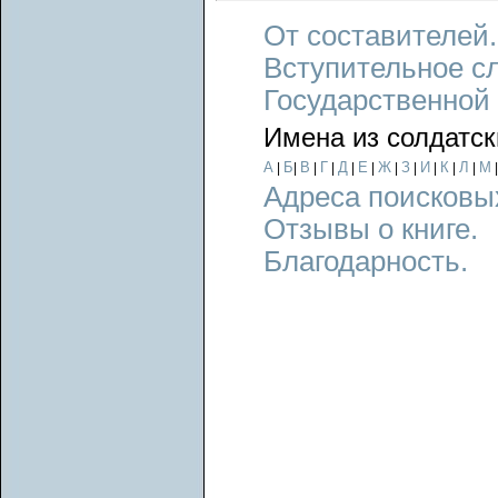
От составителей.
Вступительное с
Государственной
Имена из солдатск
А
Б
В
Г
Д
Е
Ж
З
И
К
Л
М
|
|
|
|
|
|
|
|
|
|
|
Адреса поисковы
Отзывы о книге.
Благодарность.