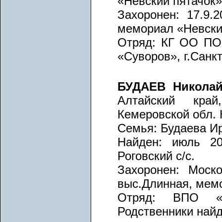
«Невский пятачок»
Захоронен: 17.9.2
мемориал «Невски
Отряд: КГ ОО ПО 
«Суворов», г.Санк
БУДАЕВ Никола
Алтайский кра
Кемеровской обл.
Семья: Будаева Ир
Найден: июль 20
Роговский с/с.
Захоронен: Моско
выс.Длинная, мем
Отряд: ВПО «П
Родственники най