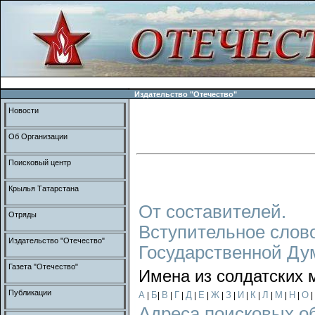
Издательство "Отечество"
Новости
Об Организации
Поисковый центр
Крылья Татарстана
От составителей.
Отряды
Вступительное слов
Издательство "Отечество"
Государственной Ду
Газета "Отечество"
Имена из солдатских 
Публикации
А
Б
В
Г
Д
Е
Ж
З
И
К
Л
М
Н
О
|
|
|
|
|
|
|
|
|
|
|
|
|
|
Адреса поисковых о