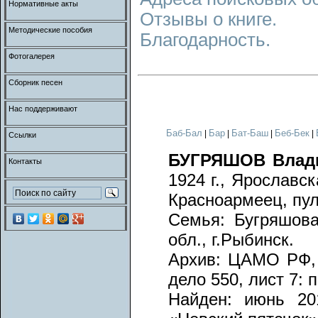
Нормативные акты
Отзывы о книге.
Методические пособия
Благодарность.
Фотогалерея
Сборник песен
Нас поддерживают
Баб-Бал
Бар
Бат-Баш
Беб-Бек
|
|
|
|
Ссылки
БУГРЯШОВ Влад
Контакты
1924 г., Ярославс
Красноармеец, пул
Семья: Бугряшова
обл., г.Рыбинск.
Архив: ЦАМО РФ, в
дело 550, лист 7: 
Найден: июнь 201