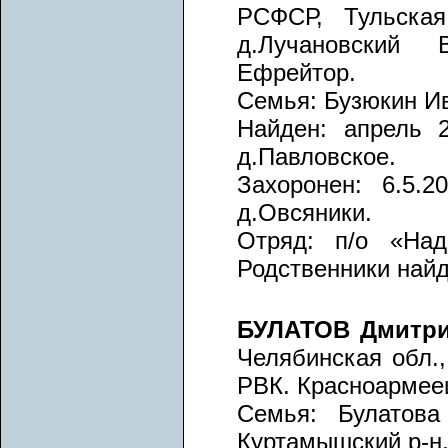
РСФСР, Тульская
д.Лучановский
Ефрейтор.
Семья: Бузюкин Ив
Найден: апрель 2
д.Павловское.
Захоронен: 6.5.2
д.Овсяники.
Отряд: п/о «Над
Родственники най
БУЛАТОВ Дмитр
Челябинская обл.
РВК. Красноармеец,
Семья: Булатова
Куртамышский р-н