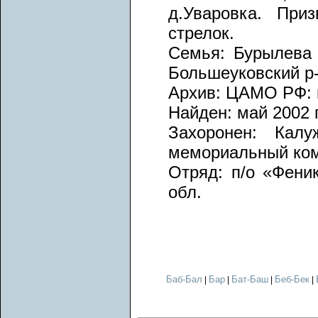
д.Уваровка. При
стрелок.
Семья: Бурылева 
Большеуковский р-н
Архив: ЦАМО РФ: п
Найден: май 2002 г
Захоронен: Калу
мемориальный ком
Отряд: п/о «Феник
обл.
Баб-Бал
Бар
Бат-Баш
Беб-Бек
|
|
|
|