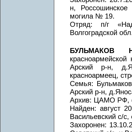
н, Россошинское
могила № 19.
Отряд: п/г «Над
Волгоградской обл
БУЛЬМАКОВ 
красноармейской к
Арский р-н, д.
красноармеец, стрел
Семья: Бульмаков
Арский р-н, д.Яно
Архив: ЦАМО РФ, ф
Найден: август 20
Васильевский с/с, 
Захоронен: 13.10.2