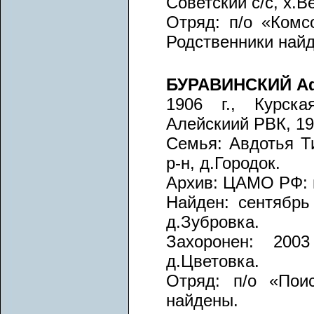
Советский с/с, х.В
Отряд: п/о «Комс
Родственники най
БУРАВИНСКИЙ Аф
1906 г., Курска
Алейскиий РВК, 19
Семья: Авдотья Ти
р-н, д.Городок.
Архив: ЦАМО РФ: п
Найден: сентябрь 
д.Зубровка.
Захоронен: 2003
д.Цветовка.
Отряд: п/о «Поис
найдены.