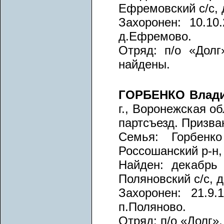
Ефремовский с/с, 
Захоронен: 10.10
д.Ефремово.
Отряд: п/о «Долг
найдены.
ГОРБЕНКО Влади
г., Воронежская об
партсъезд. Призва
Семья: Горбенко
Россошанский р-н, 
Найден: декабрь 
Поляновский с/с, 
Захоронен: 21.9.
п.Поляново.
Отряд: п/о «Долг»