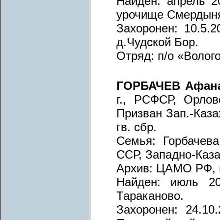
Найден: апрель 20
урочище Смердын
Захоронен: 10.5.2
д.Чудской Бор.
Отряд: п/о «Волого
ГОРБАЧЕВ Афана
г., РСФСР, Орлов
Призван Зап.-Каза
гв. сбр.
Семья: Горбачева
ССР, Западно-Каза
Архив: ЦАМО РФ, вх
Найден: июль 20
Тараканово.
Захоронен: 24.10.