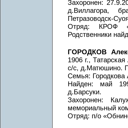
Захоронен: 27.9.2
д.Виллагора, б
Петразоводск-Суо
Отряд: КРОФ «Э
Родственники най
ГОРОДКОВ Алек
1906 г., Татарска
с/с, д.Матюшино.
Семья: Городкова 
Найден: май 199
д.Барсуки.
Захоронен: Калу
мемориальный ком
Отряд: п/о «Обнин