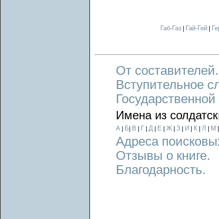
Габ-Газ
Гай-Гей
Ге
|
|
От составителей.
Вступительное с
Государственной
Имена из солдатск
А
Б
В
Г
Д
Е
Ж
З
И
К
Л
М
|
|
|
|
|
|
|
|
|
|
|
Адреса поисковы
Отзывы о книге.
Благодарность.