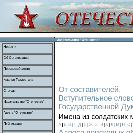
Издательство "Отечество"
Новости
Об Организации
Поисковый центр
Крылья Татарстана
От составителей.
Отряды
Вступительное слов
Издательство "Отечество"
Государственной Ду
Газета "Отечество"
Имена из солдатских 
Публикации
А
Б
В
Г
Д
Е
Ж
З
И
К
Л
М
Н
О
|
|
|
|
|
|
|
|
|
|
|
|
|
|
Адреса поисковых о