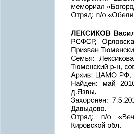
мемориал «Богоро
Отряд: п/о «Обели
ЛЕКСИКОВ Васил
РСФСР, Орловска
Призван Тюменским
Семья: Лексиков
Тюменский р-н, со
Архив: ЦАМО РФ, вх
Найден: май 2010
д.Язвы.
Захоронен: 7.5.20
Давыдово.
Отряд: п/о «Веч
Кировской обл.