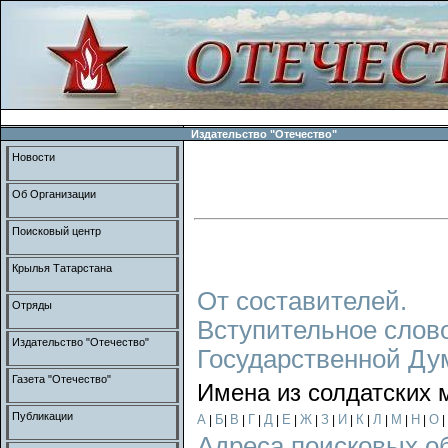
Издательство "Отечество"
Новости
Об Организации
Поисковый центр
Крылья Татарстана
От составителей.
Отряды
Вступительное слов
Издательство "Отечество"
Государственной Ду
Газета "Отечество"
Имена из солдатских 
Публикации
А
Б
В
Г
Д
Е
Ж
З
И
К
Л
М
Н
О
|
|
|
|
|
|
|
|
|
|
|
|
|
|
Адреса поисковых о