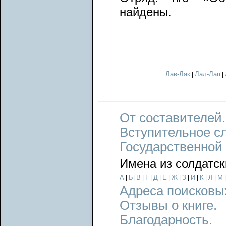
найдены.
Лав-Лак
Лал-Лап
|
|
От составителей.
Вступительное с
Государственной
Имена из солдатск
А
Б
В
Г
Д
Е
Ж
З
И
К
Л
М
|
|
|
|
|
|
|
|
|
|
|
Адреса поисковы
Отзывы о книге.
Благодарность.