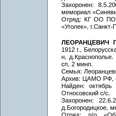
Захоронен: 8.5.20
мемориал «Синяви
Отряд: КГ ОО ПО 
«Уголек», г.Санкт-
ЛЕОРАНЦЕВИЧ Г
1912 г., Белорусс
н, д.Краснополье.
сп, 2 минп.
Семья: Леоранцев
Архив: ЦАМО РФ, о
Найден: октябрь 
Относовский с/с.
Захоронен: 22.6.
д.Богородицкое, м
Отряд: п/о «Обе