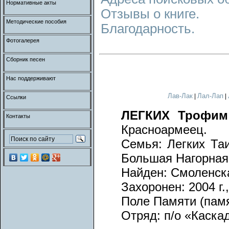
Нормативные акты
Отзывы о книге.
Методические пособия
Благодарность.
Фотогалерея
Сборник песен
Нас поддерживают
Лав-Лак
Лал-Лап
|
|
Ссылки
ЛЕГКИХ Трофим
Контакты
Красноармеец.
Семья: Легких Таи
Большая Нагорная 
Найден: Смоленска
Захоронен: 2004 г.
Поле Памяти (памя
Отряд: п/о «Каска