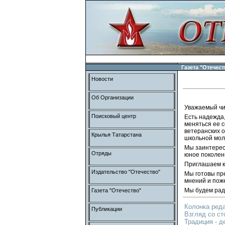
Газета "Отечест
Новости
Об Организации
Уважаемый чи
Поисковый центр
Есть надежда,
меняться ее с
ветеранских о
Крылья Татарстана
школьной мол
Мы заинтерес
Отряды
юное поколени
Приглашаем к 
Издательство "Отечество"
Мы готовы пр
мнений и пож
Мы будем рад
Газета "Отечество"
Колонка реда
Публикации
Взгляд со ст
Традиция - д