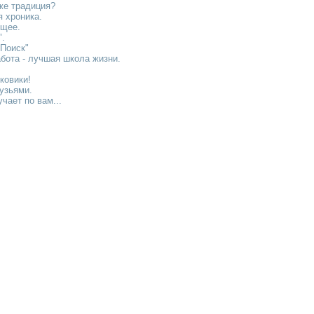
же традиция?
 хроника.
ущее.
.
Поиск"
бота - лучшая школа жизни.
ковики!
узьями.
чает по вам...