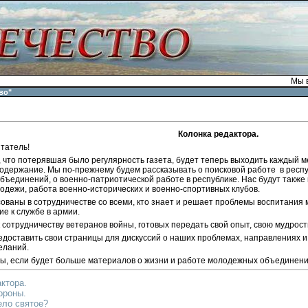
Мы в
во"
Колонка редактора.
татель!
 что потерявшая было регулярность газета, будет теперь выходить каждый м
одержание. Мы по-прежнему будем рассказывать о поисковой работе в респу
бъединений, о военно-патриотической работе в республике. Нас будут также
одежи, работа военно-исторических и военно-спортивных клубов.
ованы в сотрудничестве со всеми, кто знает и решает проблемы воспитания 
е к службе в армии.
сотрудничеству ветеранов войны, готовых передать свой опыт, свою мудрост
едоставить свои страницы для дискуссий о наших проблемах, направлениях и
еланий.
ы, если будет больше материалов о жизни и работе молодежных объединений
ктора.
ороны.
ело святое?