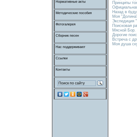
Нормативные акты
Принципы то
Официальная
Назад в буд
Методические пособия
Моя "Долина"
Экспедиция "
Фотогалерея
Поисковая ра
Мясной Бор.
Дорогие поис
Сборник песен
Встреча с др
Моя душа ску
Нас поддерживают
Ссылки
Контакты