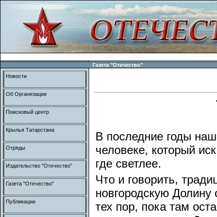
Газета "Отечество"
Новости
Об Организации
Поисковый центр
Крылья Татарстана
В последние годы наш
человеке, который иск
Отряды
где светлее.
Издательство "Отечество"
Что и говорить, тради
Газета "Отечество"
новгородскую Долину с
Публикации
тех пор, пока там ост