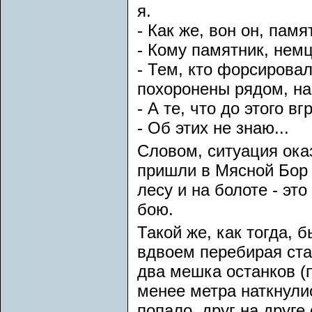
я.
- Как же, вон он, пам
- Кому памятник, нем
- Тем, кто форсировал
похоронены рядом, на
- А те, что до этого в
- Об этих не знаю...
Словом, ситуация оказ
пришли в Мясной Бор 
лесу и на болоте - эт
бою.
Такой же, как тогда, 
вдвоем перебирая ста
два мешка останков (п
менее метра наткнули
попало, друг на друг