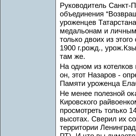
Руководитель Санкт-Пе
объединения “Возвращ
уроженцев Татарстана
медальонам и личным 
только двоих из этог
1900 г.рожд., урож.Кз
там же.
На одном из котелков 
он, этот Назаров - оп
Памяти уроженца Елаб
Не менее полезной ок
Кировского райвоенком
просмотреть только 1
высотах. Сверил их с
территории Ленинград
РТ). И что вы думаете