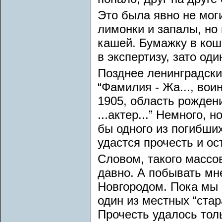
Это была явно не мог
лимонки и запалы, но
кашей. Бумажку в кош
в экспертизу, зато о
Позднее ленинградские
“Фамилия - Жа..., вои
1905, область рождени
...актер...” Немного, 
бы одного из погибших
удастся прочесть и о
Словом, такого массов
давно. А побывать мне
Новгородом. Пока мы 
один из местных “ста
Прочесть удалось тол