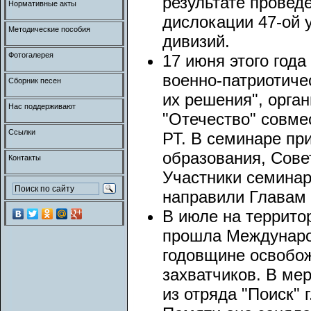
результате провед
Нормативные акты
дислокации 47-ой 
Методические пособия
дивизий.
Фотогалерея
17 июня этого год
военно-патриотиче
Сборник песен
их решения", орг
Нас поддерживают
"Отечество" совме
Ссылки
РТ. В семинаре пр
образования, Сове
Контакты
Участники семинар
направили Главам 
В июле на террито
прошла Междунаро
годовщине освобо
захватчиков. В ме
из отряда "Поиск" 