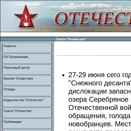
Газета "Отечество"
Новости
Об Организации
Поисковый центр
27-29 июня сего г
Крылья Татарстана
"Снежного десанта
дислокации запасн
Отряды
озера Серебряное 
Издательство "Отечество"
Отечественной вой
Газета "Отечество"
обращения, голода
Публикации
новобранцев. Мест