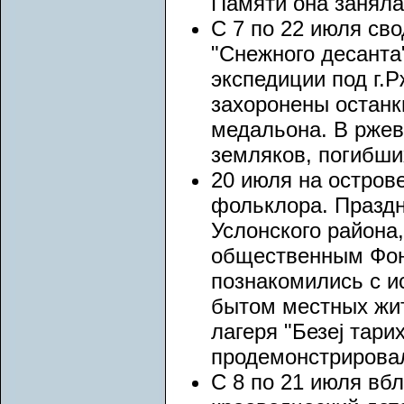
Памяти она заняла
С 7 по 22 июля сво
"Снежного десанта
экспедиции под г.
захоронены останк
медальона. В ржев
земляков, погибши
20 июля на остров
фольклора. Праздн
Услонского района
общественным Фонд
познакомились с и
бытом местных жит
лагеря "Безеј тари
продемонстрировал
С 8 по 21 июля вб