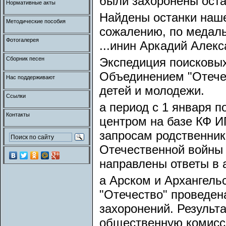
были захоронены оста
Нормативные акты
Найдены останки наше
Методические пособия
сожалению, по медаль
Фотогалерея
...инин Аркадий Алекс
Сборник песен
Экспедиция поисковых
Объединением "Отечес
Нас поддерживают
детей и молодежи.
Ссылки
а период с 1 января 
Контакты
центром на базе КФ И
запросам родственник
Отечественной войны 
направлены ответы в
а Арском и Архангель
"Отечество" проведен
захоронений. Результ
общественную комисси