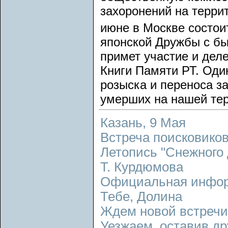
захоронений на терри
июне в Москве состои
японской Дружбы с б
примет участие и деле
Книги Памяти РТ. Оди
розыска и переноса з
умерших на нашей тер
Казань, 9 Мая
Встреча поисковико
Летопись "Снежного 
Т. Курдюмова
Официальная инфо
Тебе, Долина
Ждем новой встречи
Уезжаем, оставив др