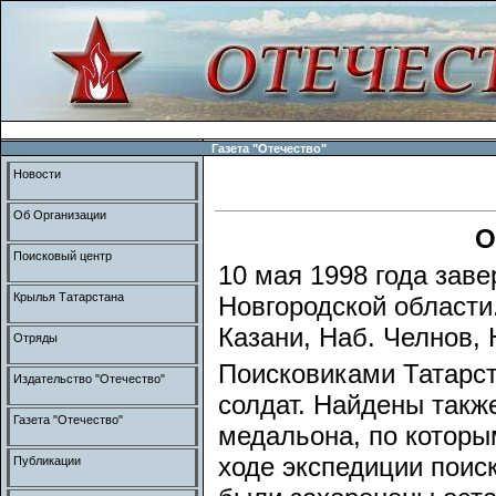
Газета "Отечество"
Новости
Об Организации
О
Поисковый центр
10 мая 1998 года зав
Крылья Татарстана
Новгородской области
Казани, Наб. Челнов, 
Отряды
Поисковиками Татарст
Издательство "Отечество"
солдат. Найдены такж
Газета "Отечество"
медальона, по которы
ходе экспедиции поис
Публикации