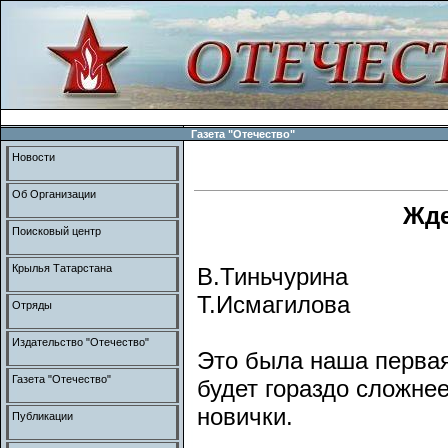
Газета "Отечество"
Новости
Об Организации
Жде
Поисковый центр
Крылья Татарстана
В.Тиньчурина
Т.Исмагилова
Отряды
Издательство "Отечество"
Это была наша первая 
Газета "Отечество"
будет гораздо сложне
новички.
Публикации