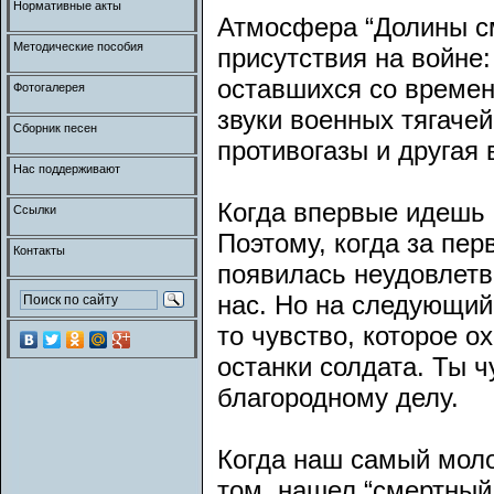
Нормативные акты
Атмосфера “Долины см
Методические пособия
присутствия на войне
оставшихся со времен
Фотогалерея
звуки военных тягачей
Сборник песен
противогазы и другая
Нас поддерживают
Когда впервые идешь 
Ссылки
Поэтому, когда за пе
Контакты
появилась неудовлетв
нас. Но на следующий
то чувство, которое о
останки солдата. Ты 
благородному делу.
Когда наш самый моло
том, нашел “смертный