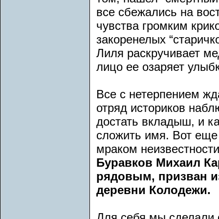
все сбежались на вос
чувства громким крико
закоренелых “старичко
Лиля раскручивает мед
лицо ее озаряет улыб
Все с нетерпением жд
отряд историков наблю
достать вкладыш, и к
сложить имя. Вот еще
мраком неизвестности,
Буравков Михаил Ка
рядовым, призван из
деревни Колодежи.
Для себя мы сделали о