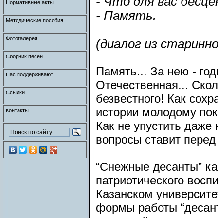
- Что для вас бесце
Нормативные акты
- Память.
Методические пособия
Фотогалерея
(диалог из старинно
Сборник песен
Память... За нею - го
Нас поддерживают
Отечественная... Скол
Ссылки
безвестного! Как сохр
истории молодому пок
Контакты
Как не упустить даже 
вопросы ставит перед
“Снежные десанты” к
патриотического восп
Казанском университет
формы работы “десант