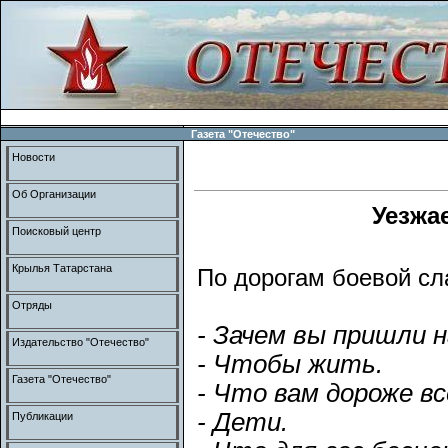
Газета "Отечество"
Новости
Об Организации
Уезжае
Поисковый центр
Крылья Татарстана
По дорогам боевой с
Отряды
- Зачем вы пришли 
Издательство "Отечество"
- Чтобы жить.
Газета "Отечество"
- Что вам дороже в
- Дети.
Публикации