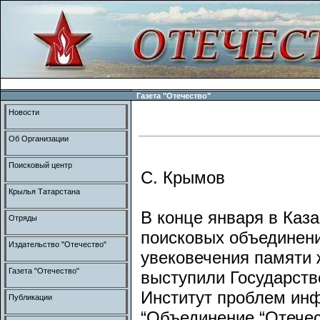
Газета "Отечество"
Новости
Об Организации
Поисковый центр
С. Крымов
Крылья Татарстана
В конце января в Каз
Отряды
поисковых объединен
Издательство "Отечество"
увековечения памяти 
Газета "Отечество"
выступили Государств
Институт проблем ин
Публикации
“Объединение “Отечес