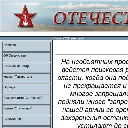
Газета "Отечество"
Новости
Об Организации
На необъятных прос
Поисковый центр
ведется поисковая 
власти, когда она п
Крылья Татарстана
не прекращается и 
Отряды
многое запрещало
Издательство "Отечество"
подняли много “зап
нашей армии во вре
Газета "Отечество"
захоронения останк
Публикации
устилают до с