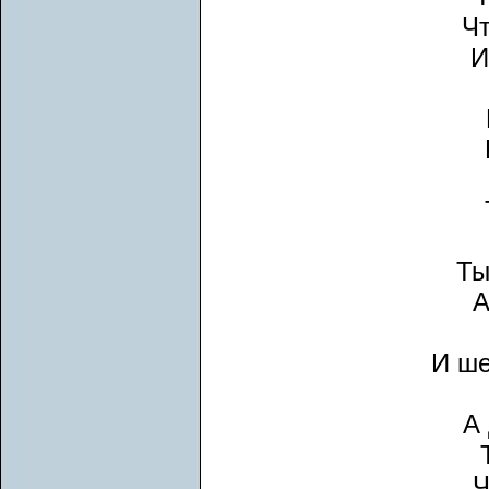
Чт
И
Ты
А
И ше
А 
Ч