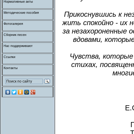
Нормативные акты
Прикоснувшись к не
Методические пособия
жить спокойно - их 
Фотогалерея
за незахороненные 
Сборник песен
вдовами, которы
Нас поддерживают
Чувства, которые
Ссылки
стихах, посвященн
Контакты
многи
Е.
П
Т