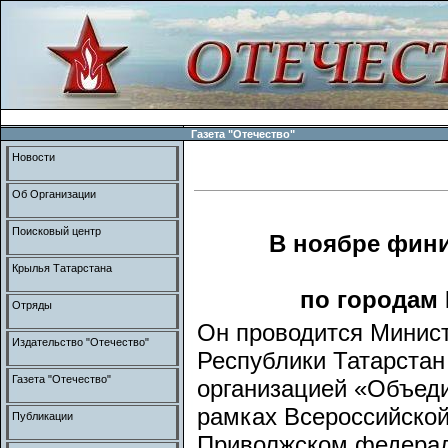
Газета "Отечество"
Новости
Об Организации
Поисковый центр
В ноябре фин
Крылья Татарстана
по городам 
Отряды
Он проводится Минист
Издательство "Отечество"
Республики Татарста
Газета "Отечество"
организацией «Объеди
рамках Всероссийской
Публикации
Приволжском федерал